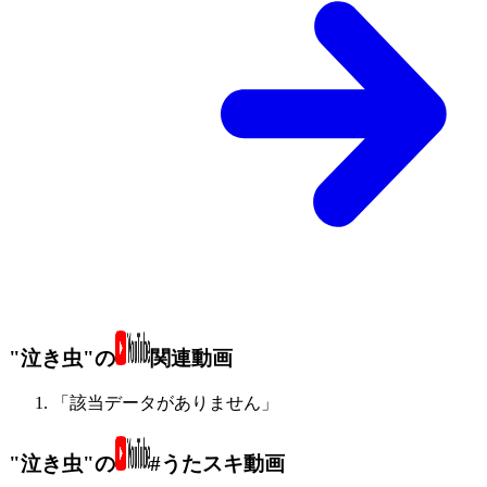
"泣き虫"の
関連動画
「該当データがありません」
"泣き虫"の
#うたスキ動画