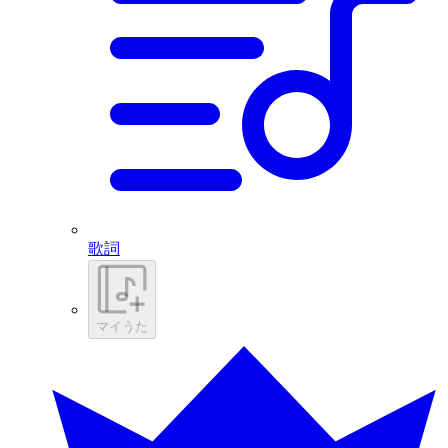
歌詞
マイうた