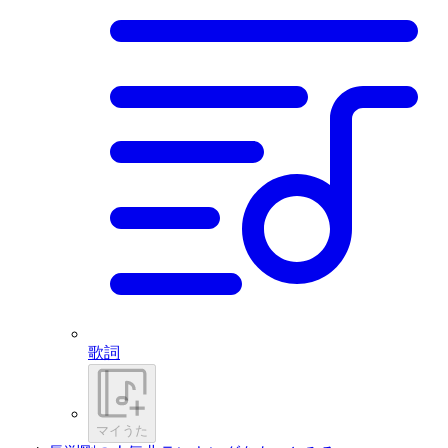
歌詞
マイうた