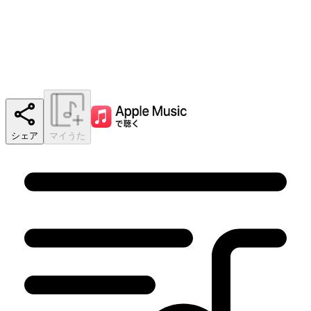
シェア
マイうた