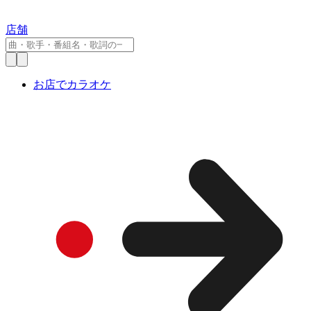
店舗
お店でカラオケ