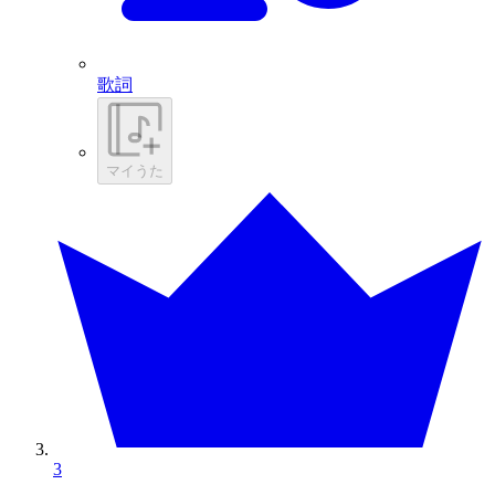
歌詞
マイうた
3