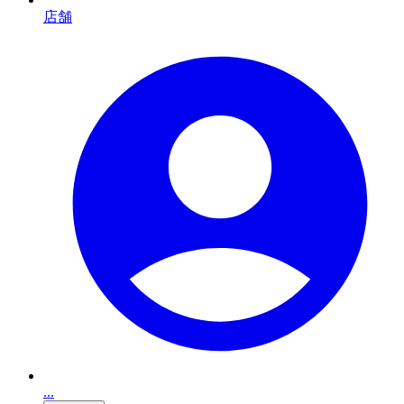
店舗
...