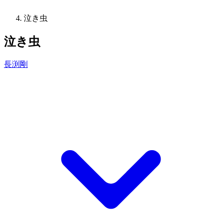
泣き虫
泣き虫
長渕剛