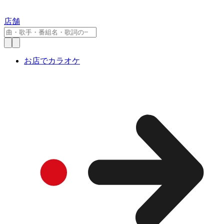
店舗
お店でカラオケ