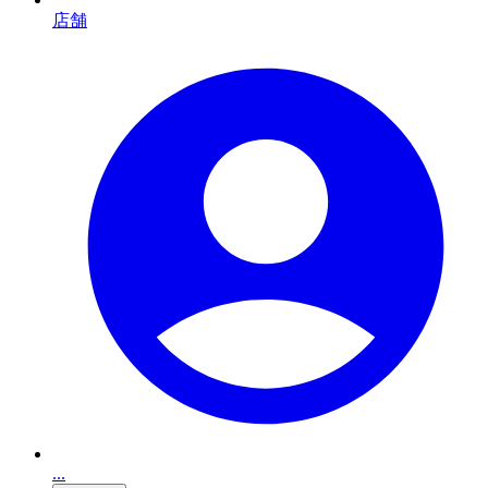
店舗
...