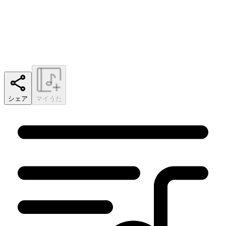
シェア
マイうた