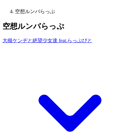
空想ルンバらっぷ
空想ルンバらっぷ
大槻ケンヂと絶望少女達 feat.らっぷびと