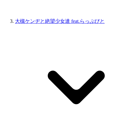
大槻ケンヂと絶望少女達 feat.らっぷびと