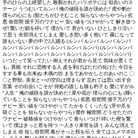
手のひらの上絶望した 喉裂かれたハリボテには 似合いのス
テージ うつむいてルンバ 俺の値段を誰が決めた? 虎や豹が
僕らの心にも (獣たちがひそむこと 知らないからやつら) 劣
悪 俗世間 億千万のワナビー 安い値をつけやがって 解き放つ
ぜ! 繋いだ鎖を砕いて 僕がいて 君がいない ひとしきり泣い
て思う 全部消えてしまえ 愛しき想い多く抱いて 霧になって
誰もいない 夢の中で2人踊る (ルンバ ルンバ ルンバ ルンバ
ルンバ ルンバ ルンバ ルンバ ルンバ ルンバ) (ルンバ ルンバ
ルンバ ルンバ ルンバ ルンバ ルンバ ルンバ ルンバ ルンバ)
いつだって笑ってたい 例えそれが君から見て 気味が悪くて
も｡ 異能 それに恐怖する人 皮を剥げばただの化けた 今日を
すする事も出来ぬ 木偶の坊 まるであやかしとのあいのこ 〇
〇と野獣､ 美女と××の空白は埋まらず 忘れては思い出す合
言葉 その出会いこそが 何処の誰しも猫も杓子も 愛にすがル
″人生 ″ 俺の値段を誰が決めた? 星や花が 僕らの心にも (輝い
ていることを 知らないからやつら) 劣悪 俗世間 億千万のワ
ナビー 安い値をつけやがって たかをくくったな (牙や爪を
研ぐことを 知らないからやつら) 傑作 極世間 どうせただの
ワナビー 破格値をつけやがって 食らいつけ! 砕いた楔を繋
いで 僕はきっと君を待つ 一人きり来世を請う みんな消えて
しまえ 命 短し俗世間 毒がそっと頬を伝う 全てはユメマボロ