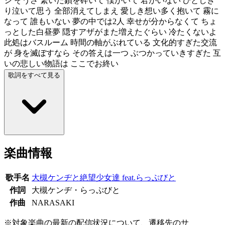
シ そうさ 繋いだ鎖を砕いて 僕がいて 君がいない ひとしき
り泣いて思う 全部消えてしまえ 愛しき想い多く抱いて 霧に
なって 誰もいない 夢の中では2人 幸せが分からなくて ちょ
っとした白昼夢 隠すアザがまた増えたぐらい 冷たくないよ
此処はバスルーム 時間の軸がぶれている 文化的すぎた交流
が 身を滅ぼすなら その答えは一つ ぶつかっていきすぎた 互
いの悲しい物語は ここでお終い
歌詞をすべて見る
楽曲情報
歌手名
大槻ケンヂと絶望少女達 feat.らっぷびと
作詞
大槻ケンヂ・らっぷびと
作曲
NARASAKI
※対象楽曲の最新の配信状況について、遷移先のサ