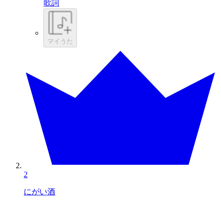
歌詞
マイうた
2
にがい酒