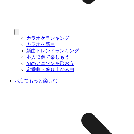
カラオケランキング
カラオケ新曲
新曲トレンドランキング
本人映像で楽しもう
旬のアニソンを歌おう
定番曲・盛り上がる曲
お店でもっと楽しむ