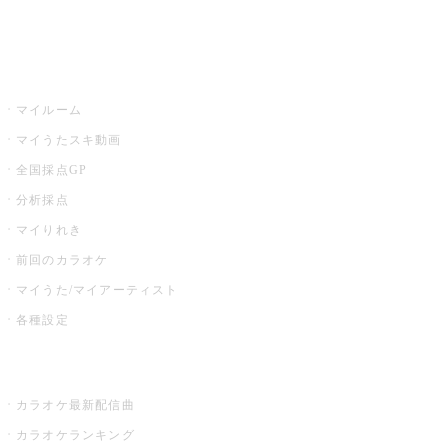
イベント・キャンペーン
うたスキ
マイルーム
マイうたスキ動画
全国採点GP
分析採点
マイりれき
前回のカラオケ
マイうた/マイアーティスト
各種設定
お店でカラオケ
カラオケ最新配信曲
カラオケランキング