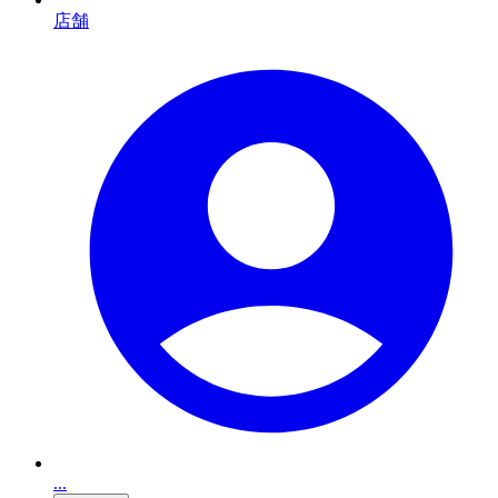
店舗
...