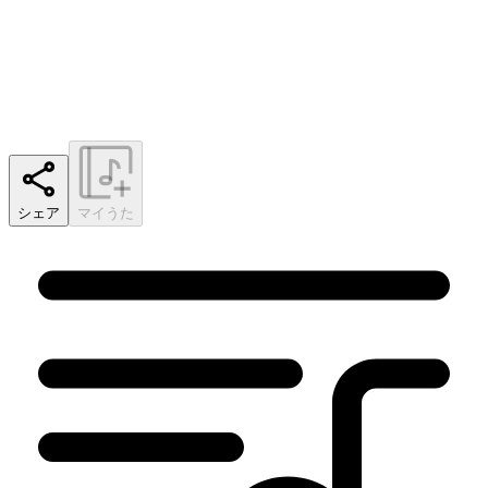
シェア
マイうた