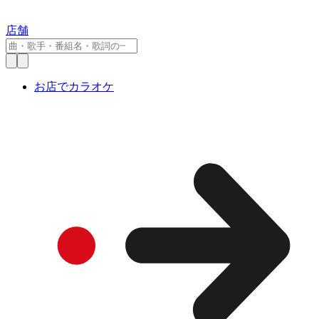
店舗
お店でカラオケ