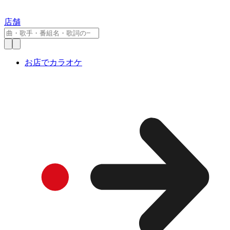
店舗
お店でカラオケ