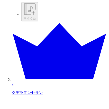
マイうた
2
クデラヌンセサン