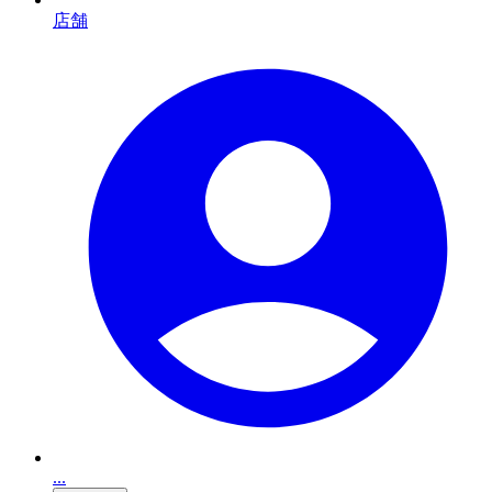
店舗
...