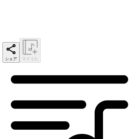
シェア
マイうた