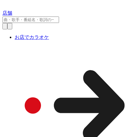
店舗
お店でカラオケ