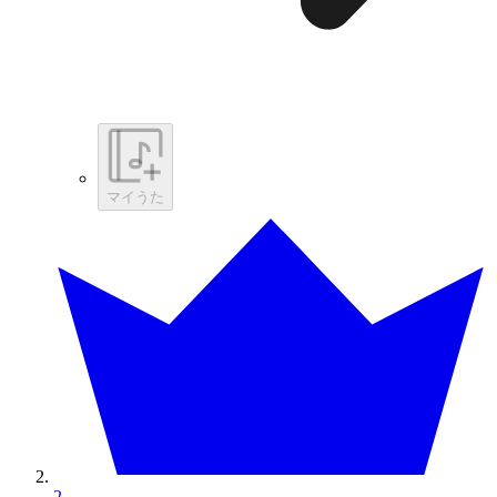
マイうた
2