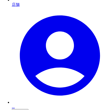
店舗
...