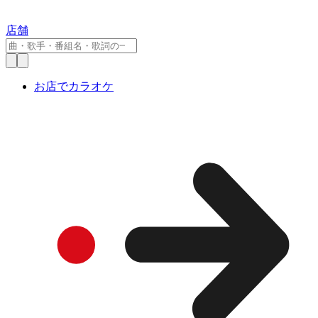
店舗
お店でカラオケ