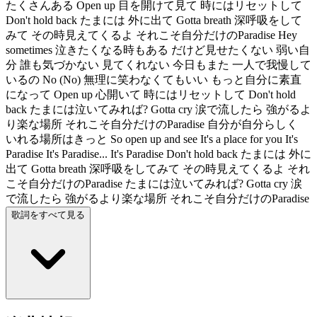
たくさんある Open up 目を開けて見て 時にはリセットして
Don't hold back たまには 外に出て Gotta breath 深呼吸をして
みて その時見えてくるよ それこそ自分だけのParadise Hey
sometimes 泣きたくなる時もある だけど見せたくない 弱い自
分 誰も気づかない 見てくれない 今日もまた 一人で我慢して
いるの No (No) 無理に笑わなくてもいい もっと自分に素直
になって Open up 心開いて 時にはリセットして Don't hold
back たまには泣いてみれば? Gotta cry 涙で流したら 強がるよ
り楽な場所 それこそ自分だけのParadise 自分が自分らしく
いれる場所はきっと So open up and see It's a place for you It's
Paradise It's Paradise... It's Paradise Don't hold back たまには 外に
出て Gotta breath 深呼吸をしてみて その時見えてくるよ それ
こそ自分だけのParadise たまには泣いてみれば? Gotta cry 涙
で流したら 強がるより楽な場所 それこそ自分だけのParadise
歌詞をすべて見る