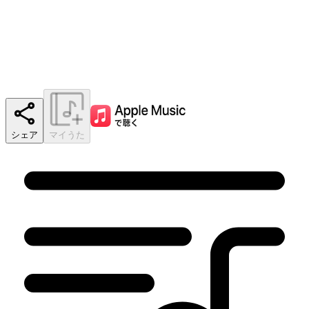
シェア
マイうた