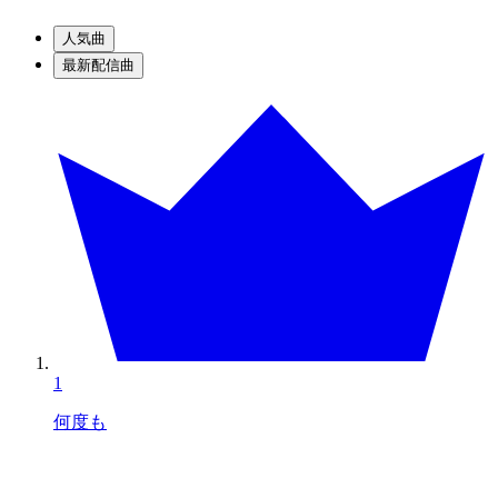
人気曲
最新配信曲
1
何度も