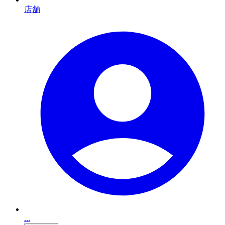
店舗
...