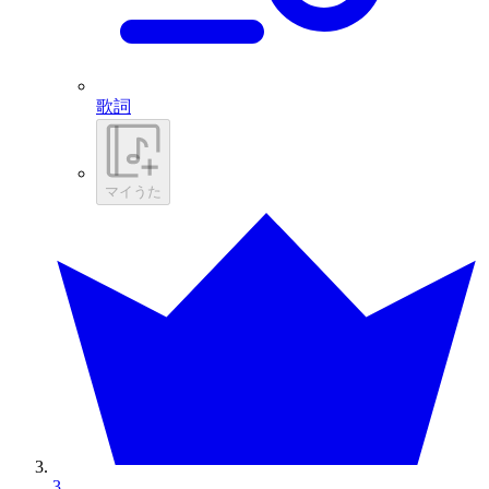
歌詞
マイうた
3