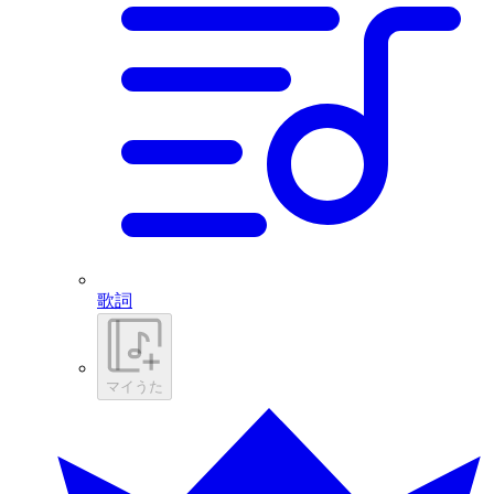
歌詞
マイうた