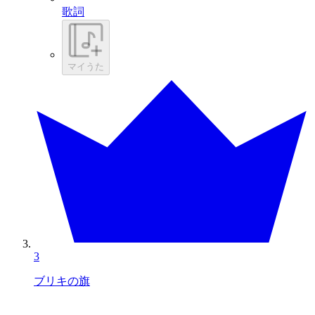
歌詞
マイうた
3
ブリキの旗