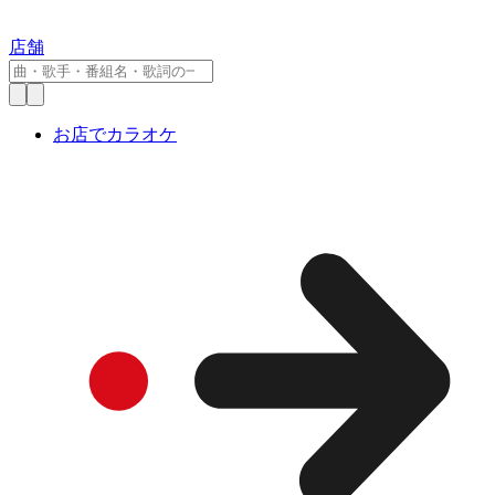
店舗
お店でカラオケ