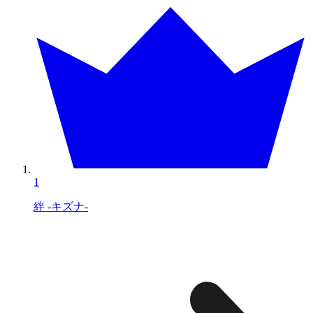
1
絆 -キズナ-