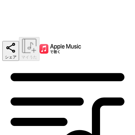
シェア
マイうた