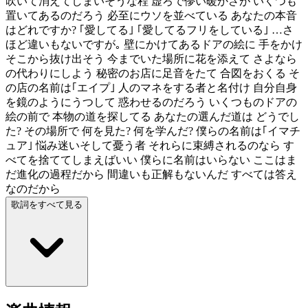
吹いて消えてしまいそうな程 虚ろで儚い暖かさが いくつも
置いてあるのだろう 必至にウソを並べている あなたの本音
はどれですか? ｢愛してる｣ ｢愛してるフリをしている｣ …さ
ほど違いもないですが｡ 壁にかけてあるドアの絵に 手をかけ
そこから抜け出そう 今までいた場所に花を添えて さよなら
の代わりにしよう 秘密のお店に足音をたて 合図をおくる そ
の店の名前は｢エイプ｣ 人のマネをする者と名付け 自分自身
を鏡のようにうつして 惑わせるのだろう いくつものドアの
絵の前で 本物の道を探してる あなたの選んだ道は どうでし
た? その場所で 何を見た? 何を学んだ? 僕らの名前は｢イマチ
ュア｣ 悩み迷いそして憂う者 それらに束縛されるのなら す
べてを捨ててしまえばいい 僕らに名前はいらない ここはま
だ進化の過程だから 間違いも正解もないんだ すべては答え
なのだから
歌詞をすべて見る