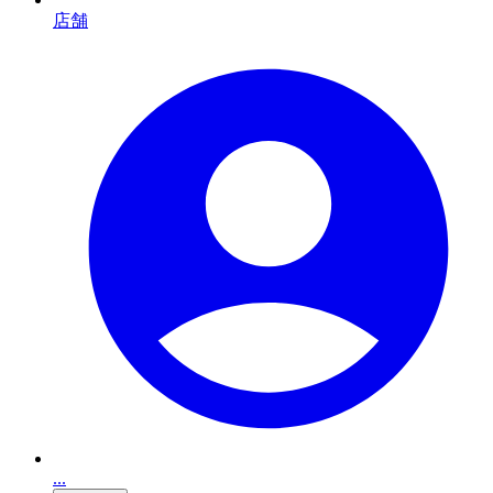
店舗
...