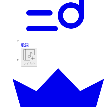
歌詞
マイうた