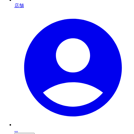
店舗
...