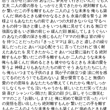
想う 泣かせた涙の分 あなたに 夢見せて行きたいんだ でも大
丈夫 二人の愛の形を しっかりと見てきたから 絶対離すもん
か 繋いだこの手を離すもんか 二人のような未来を 俺らも築
くんだ 病めるときも健やかなるときも 永遠の愛を誓うよ 神
様よりもあなたたちの前で あいつの大好きなパパは 守るべ
きもの持つ 強さと優しさを いつも俺に見せてくれる 無口で
強面な姿も いざ娘の前じゃ 緩んだ顔 嫉妬してしまうぐらい
の あなたの愛の深さを感じるんだ ｢ママの仕事は 皆の帰り
を 待つことだったの｣ ｢きっとママは 寂しさと 虚しさの繰り
返しだった｣と あいつは心配そうに 言ってたけれど 強く耐
えたあなたを 見てきたからこそ あいつは愛に溢れてる 絶対
離すもんか 繋いだこの手を離すもんか 二人のような未来を
俺らも築くんだ 病めるときも 健やかなるときも 永遠の愛を
誓うよ 神様よりもあなたたちの前で そう あなたたちにした
ら 俺らいつまでも子供のまま 我が子の旅立つ姿 涙に何を感
じてるのだろう? でも忘れないよ 愛が愛育てること 無償の
愛のその意味を あなたたちが教えてくれたから 俺がしっか
りしなくちゃ でも 泣いちゃうかも 嬉しいとただ笑ってたお
袋 喜び シャンパン開けた 親父の顔 少し寂しそうに微笑む
ママのこと ｢お願いします｣と 俺に初めて敬語で言った パパ
の覚悟を思い出したら 絶対離すもんか 繋いだこの手を離す
もんか 二人のような未来を 俺らも築くんだ 病めるときも健