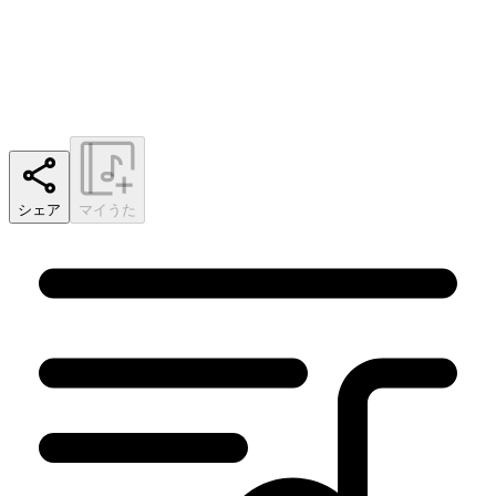
シェア
マイうた