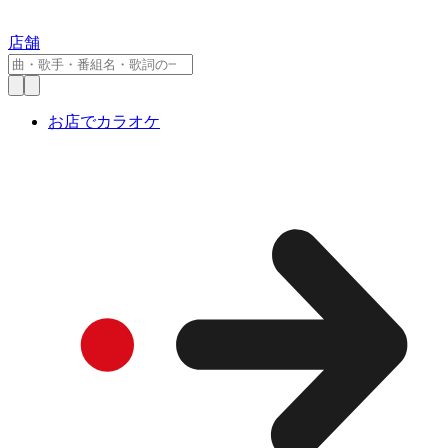
店舗
お店でカラオケ