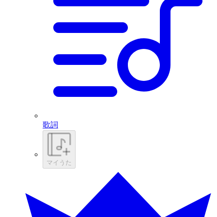
歌詞
マイうた