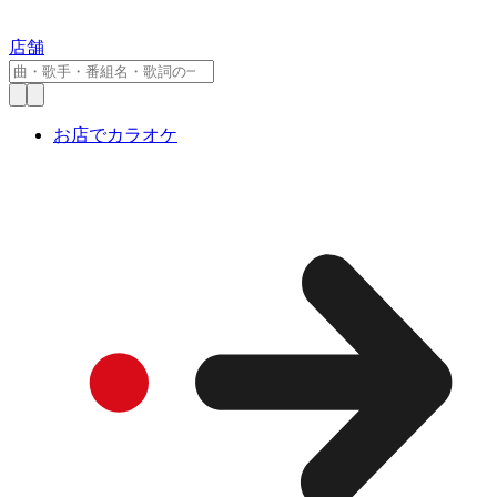
店舗
お店でカラオケ