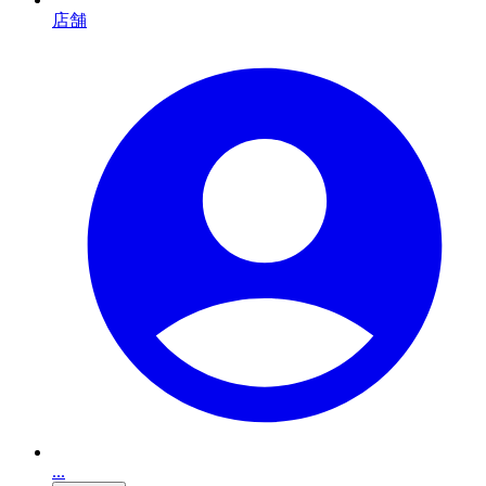
店舗
...