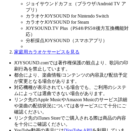
ジョイサウンドカフェ（ブラウザ/Android TV ア
プリ）
カラオケJOYSOUND for Nintendo Switch
カラオケJOYSOUND for Steam
JOYSOUND.TV Plus（PS4®/PS5®後方互換機能対
応）
分析採点JOYSOUND（スマホアプリ）
家庭用カラオケサービスを見る
JOYSOUND.comでは著作権保護の観点より、歌詞の印
刷行為を禁止しています。
都合により、楽曲情報/コンテンツの内容及び配信予定
が変更となる場合があります。
対応機種が表示されている場合でも、ご利用のシステ
ムによっては選曲できない場合があります。
リンク先のApple MusicやAmazon Musicのサービス詳細
や楽曲の配信状況については各サービスにて十分にご
確認ください。
リンク先のiTunes Storeでご購入される際は商品の内容
を十分にご確認ください。
YouTube動画の表示には
[YouTube API]
を利用していま