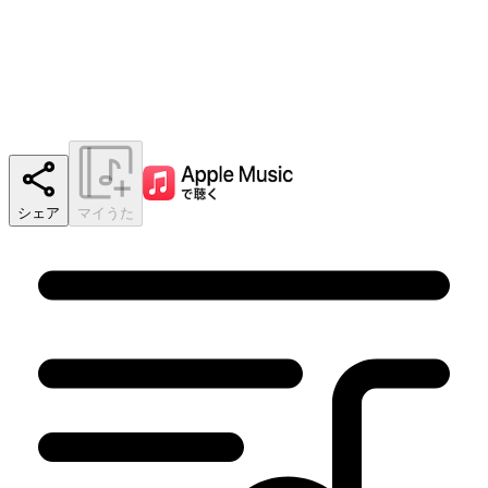
シェア
マイうた