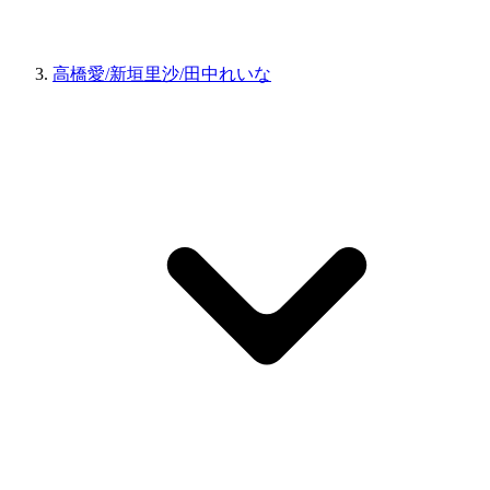
高橋愛/新垣里沙/田中れいな