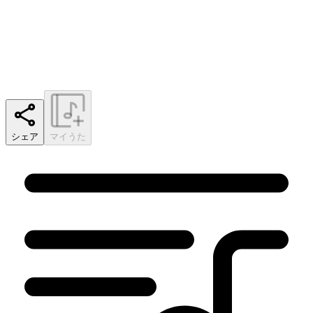
シェア
マイうた