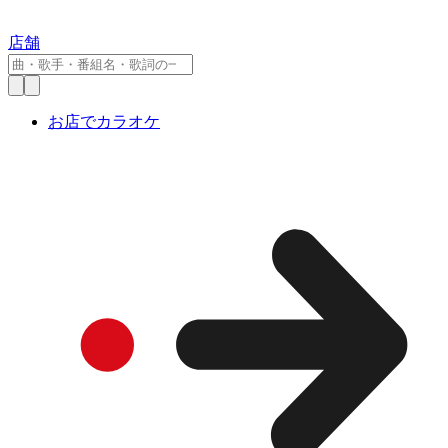
店舗
お店でカラオケ