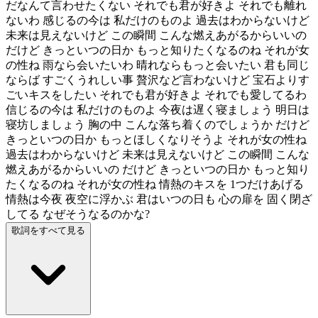
だなんて言わせたくない それでも君が好きよ それでも離れ
ないわ 感じるの今は 私だけのものよ 過去はわからないけど
未来は見えないけど この瞬間 こんな燃えあがるからいいの
だけど きっといつの日か もっと知りたくなるのね それが女
の性ね 雨なら会いたいわ 晴れならもっと会いたい 君も同じ
ならば すごくうれしい事 贅沢など言わないけど 宝石よりす
ごいキスをしたい それでも君が好きよ それでも愛してるわ
信じるの今は 私だけのものよ 今夜は遅く寝ましょう 明日は
寝坊しましょう 胸の中 こんな落ち着くのでしょうか だけど
きっといつの日か もっとほしくなりそうよ それが女の性ね
過去はわからないけど 未来は見えないけど この瞬間 こんな
燃えあがるからいいの だけど きっといつの日か もっと知り
たくなるのね それが女の性ね 情熱のキスを 1つだけあげる
情熱は今夜 夜空に浮かぶ 君はいつの日も 心の扉を 固く閉ざ
してる なぜそうなるのかな?
歌詞をすべて見る