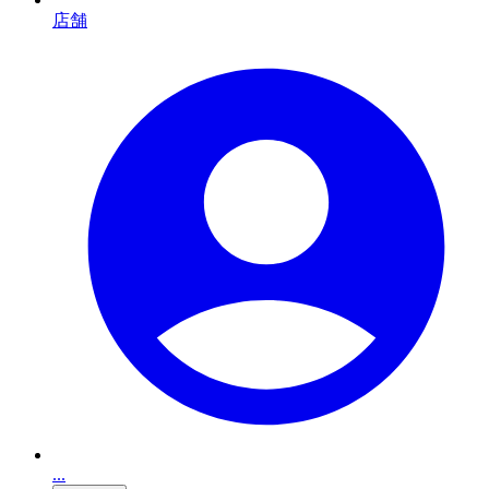
店舗
...