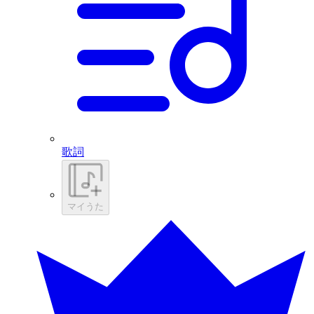
歌詞
マイうた