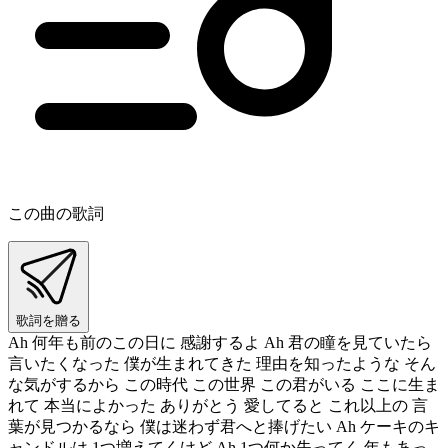
この曲の歌詞
歌詞を贈る
Ah 何年も前のこの日に 感謝するよ Ah 君の瞳を見ていたら
言いたくなった 僕が生まれてきた 理由を知ったような そん
な気がするから この時代 この世界 この君がいる ここに生ま
れて 本当によかった ありがとう 愛してると これ以上の 言
葉が見つかるなら 僕は迷わず君へと捧げたい Ah ケーキのキ
ャンドルは 1つ増えてくけど Ah 1つ何か失ってく 年もあっ