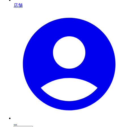
店舗
...