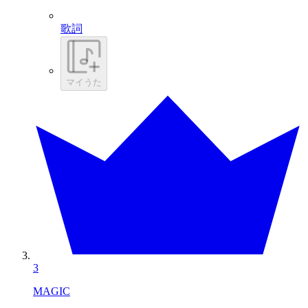
歌詞
マイうた
3
MAGIC