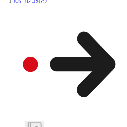
JOY《レコおと》