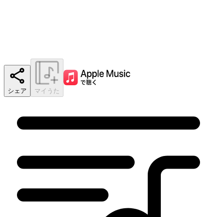
シェア
マイうた