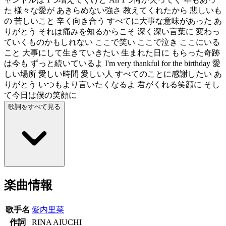
た 様々な愛が あきらめない強さ 教えてくれたから 悲しいも
の 苦しいこと 辛く向き合う すべてに大事な意味があった あ
りがとう それは痛みを知るからこそ 深く深い言葉に 変わっ
ていくものかもしれない ここで笑い ここで泣き ここにいる
こと 大事にして生きていきたい 生まれた日に もらった奇跡
は今も ずっと続いているよ I'm very thankful for the birthday 愛
しい場所 愛しい時間 愛しい人 すべてのことに感謝したい あ
りがとう いつもより言いたくなるよ 君がくれる笑顔に そし
て今日は僕の笑顔に
歌詞をすべて見る
楽曲情報
歌手名
愛内里菜
作詞
RINA AIUCHI