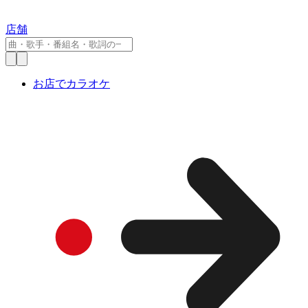
店舗
お店でカラオケ