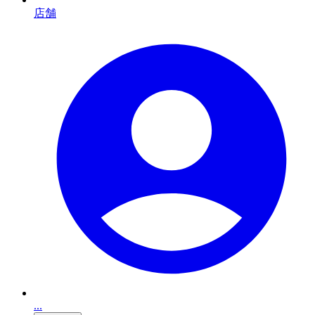
店舗
...