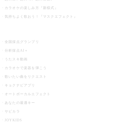
カラオケの楽しみ方『新様式』
気持ちよく歌おう！『マスクエフェクト』
お店でもっと楽しむ
全国採点グランプリ
分析採点AI＋
うたスキ動画
カラオケで楽器を弾こう
歌いたい曲をリクエスト
キョクナビアプリ
オートボーカルエフェクト
あなたの最適キー
サビカラ
JOYKIDS