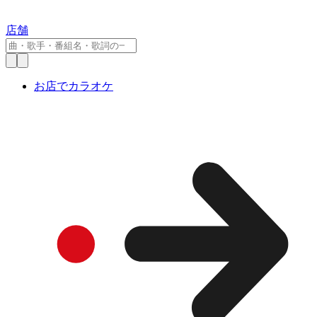
店舗
お店でカラオケ