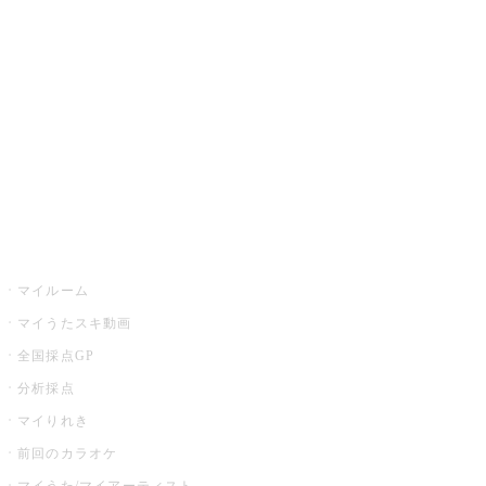
カラオケ楽曲・歌詞検索
カラオケ店舗検索
全国カラオケ大会
イベント・キャンペーン
うたスキ
マイルーム
マイうたスキ動画
全国採点GP
分析採点
マイりれき
前回のカラオケ
マイうた/マイアーティスト