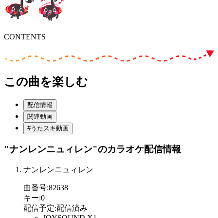
CONTENTS
この曲を楽しむ
配信情報
関連動画
#うたスキ動画
"ナンレンニュィレン"
のカラオケ配信情報
ナンレンニュィレン
曲番号
:
82638
キー
:
0
配信予定
:
配信済み
JOYSOUND X1