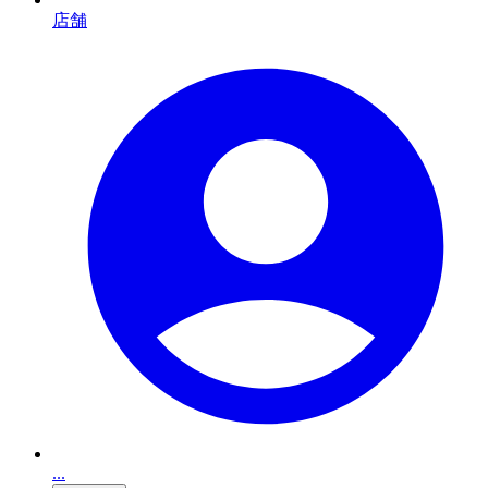
店舗
...