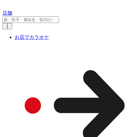
店舗
お店でカラオケ