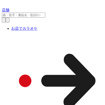
店舗
お店でカラオケ