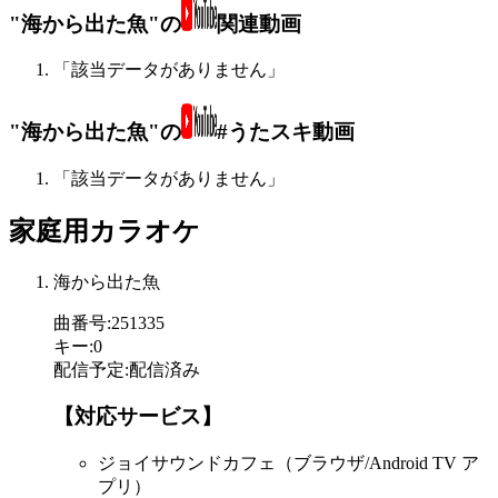
"海から出た魚"の
関連動画
「該当データがありません」
"海から出た魚"の
#うたスキ動画
「該当データがありません」
家庭用カラオケ
海から出た魚
曲番号
:
251335
キー
:
0
配信予定
:
配信済み
【対応サービス】
ジョイサウンドカフェ（ブラウザ/Android TV ア
プリ）