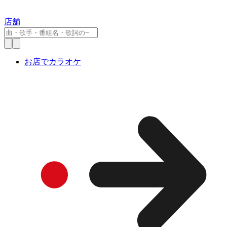
店舗
お店でカラオケ