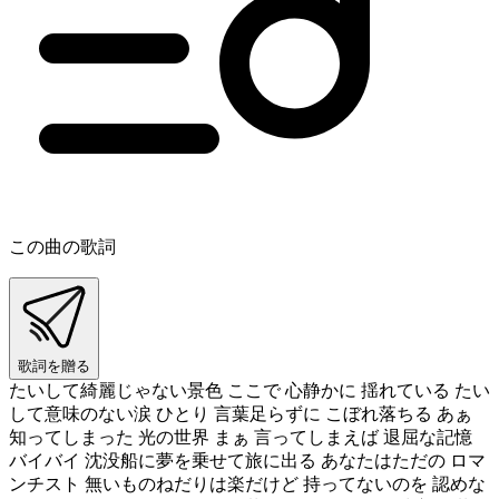
この曲の歌詞
歌詞を贈る
たいして綺麗じゃない景色 ここで 心静かに 揺れている たい
して意味のない涙 ひとり 言葉足らずに こぼれ落ちる あぁ
知ってしまった 光の世界 まぁ 言ってしまえば 退屈な記憶
バイバイ 沈没船に夢を乗せて旅に出る あなたはただの ロマ
ンチスト 無いものねだりは楽だけど 持ってないのを 認めな