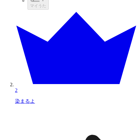
マイうた
2
染まるよ