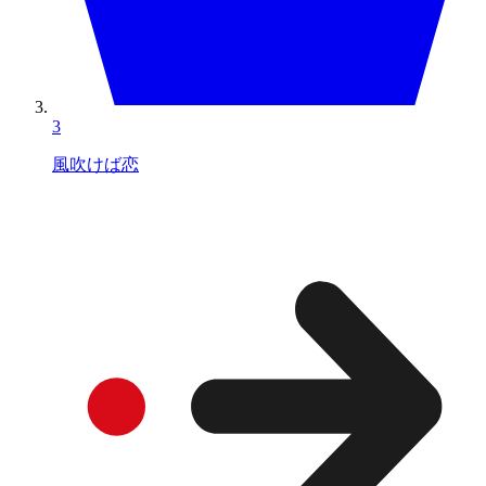
3
風吹けば恋