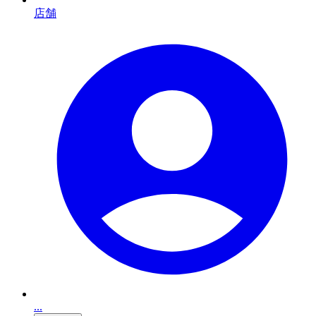
店舗
...