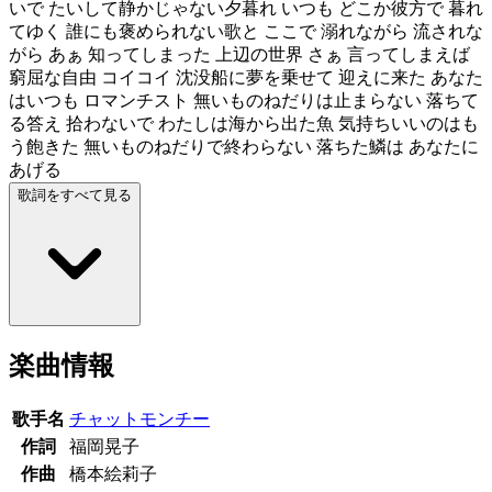
いで たいして静かじゃない夕暮れ いつも どこか彼方で 暮れ
てゆく 誰にも褒められない歌と ここで 溺れながら 流されな
がら あぁ 知ってしまった 上辺の世界 さぁ 言ってしまえば
窮屈な自由 コイコイ 沈没船に夢を乗せて 迎えに来た あなた
はいつも ロマンチスト 無いものねだりは止まらない 落ちて
る答え 拾わないで わたしは海から出た魚 気持ちいいのはも
う飽きた 無いものねだりで終わらない 落ちた鱗は あなたに
あげる
歌詞をすべて見る
楽曲情報
歌手名
チャットモンチー
作詞
福岡晃子
作曲
橋本絵莉子