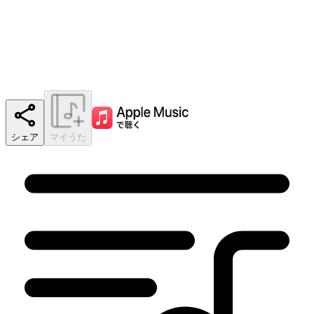
シェア
マイうた