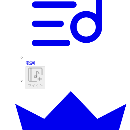
歌詞
マイうた