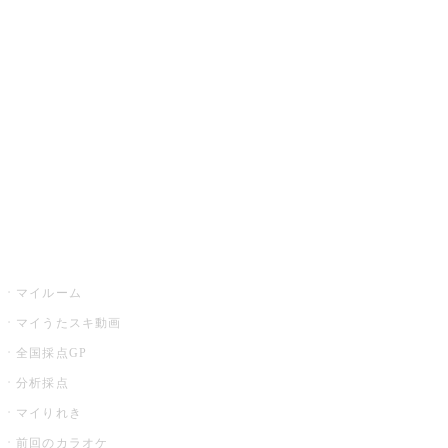
カラオケ楽曲・歌詞検索
カラオケ店舗検索
全国カラオケ大会
イベント・キャンペーン
うたスキ
マイルーム
マイうたスキ動画
全国採点GP
分析採点
マイりれき
前回のカラオケ