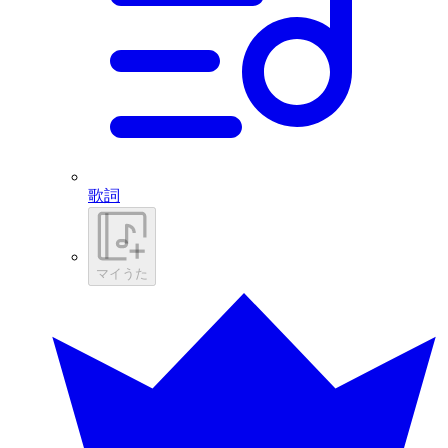
歌詞
マイうた