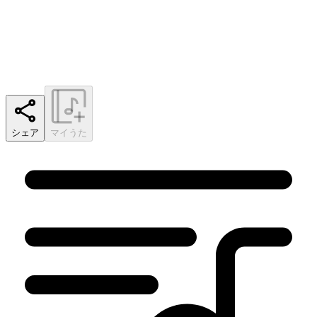
シェア
マイうた