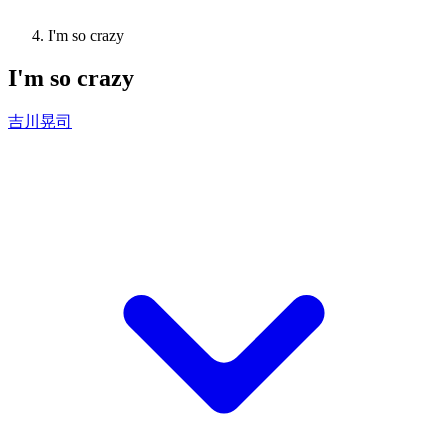
I'm so crazy
I'm so crazy
吉川晃司