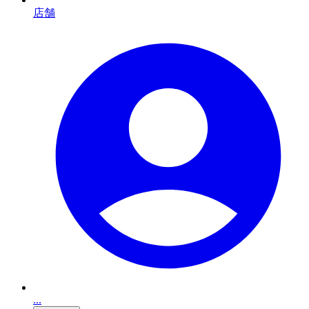
店舗
...