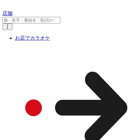
店舗
お店でカラオケ