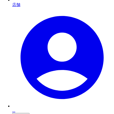
店舗
...