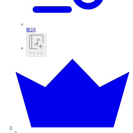
歌詞
マイうた