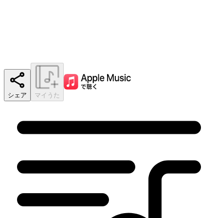
シェア
マイうた