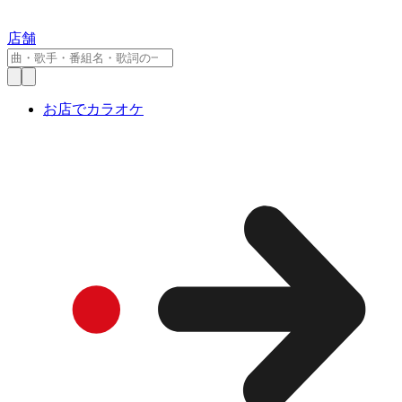
店舗
お店でカラオケ