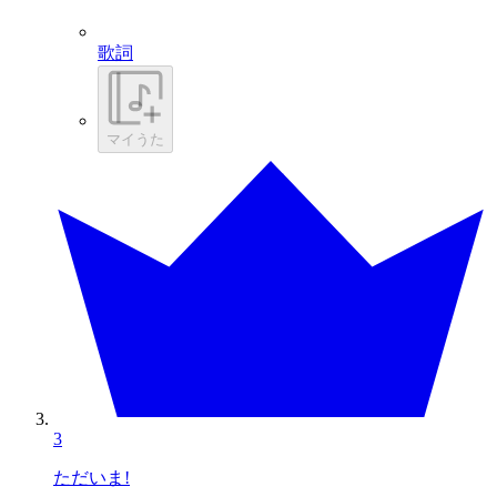
歌詞
マイうた
3
ただいま!