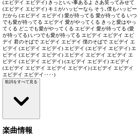
(エビデイ エビデイ) きっといい事あるよ さあ笑ってみせて
(エビデイ エビデイ) キミがハッピーなら そう､僕もハッピー
だから (エビデイ エビデイ) 愛が待ってる 愛が待ってる いつ
でも愛が待ってる エビデイ 愛がやってくる きっと愛はやっ
てくる どこでも愛がやってくる エビデイ 愛が待ってる (愛
が待ってる) いつでも愛が待ってる エビデイ エビデイ エビ
デイ 君のそばで エビデイ エビデイ 僕のそばで エビデイ エ
ビデイ (エビデイ エビデイ) エビデイ (エビデイ エビデイ) エ
ビデイ (エビデイ エビデイ) エビデイ エビデイ エビデイ エ
ビデイ (エビデイ エビデイ) (エビデイ エビデイ) エビデイ
(エビデイ エビデイ エビデイ エビデイ) (エビデイ エビデイ
エビデイ エビデイ‥‥)
歌詞をすべて見る
楽曲情報