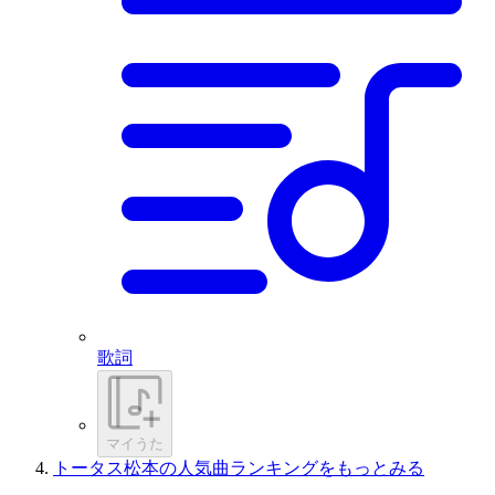
歌詞
マイうた
トータス松本の人気曲ランキングをもっとみる