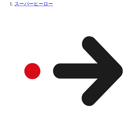
スーパーヒーロー