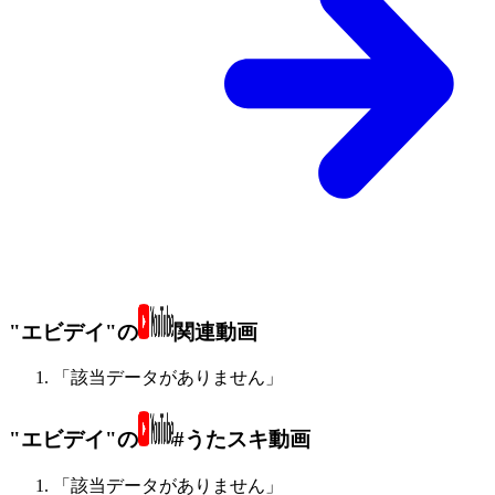
"エビデイ"の
関連動画
「該当データがありません」
"エビデイ"の
#うたスキ動画
「該当データがありません」