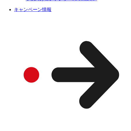
キャンペーン情報