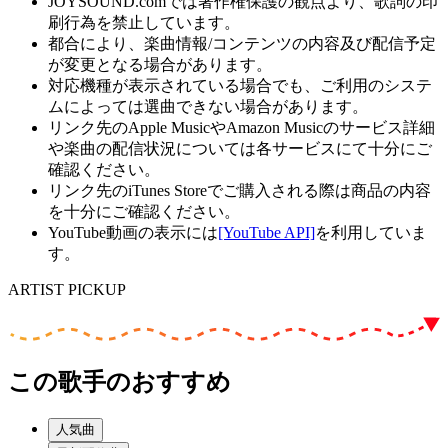
JOYSOUND.comでは著作権保護の観点より、歌詞の印
刷行為を禁止しています。
都合により、楽曲情報/コンテンツの内容及び配信予定
が変更となる場合があります。
対応機種が表示されている場合でも、ご利用のシステ
ムによっては選曲できない場合があります。
リンク先のApple MusicやAmazon Musicのサービス詳細
や楽曲の配信状況については各サービスにて十分にご
確認ください。
リンク先のiTunes Storeでご購入される際は商品の内容
を十分にご確認ください。
YouTube動画の表示には
[YouTube API]
を利用していま
す。
ARTIST PICKUP
この歌手のおすすめ
人気曲