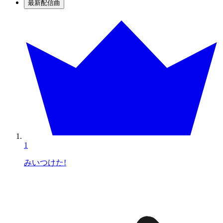
最新配信曲
1
みいつけた!