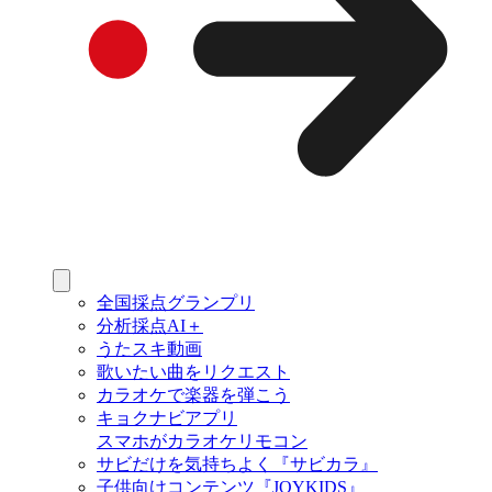
全国採点グランプリ
分析採点AI＋
うたスキ動画
歌いたい曲をリクエスト
カラオケで楽器を弾こう
キョクナビアプリ
スマホがカラオケリモコン
サビだけを気持ちよく『サビカラ』
子供向けコンテンツ『JOYKIDS』