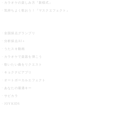
カラオケの楽しみ方『新様式』
気持ちよく歌おう！『マスクエフェクト』
お店でもっと楽しむ
全国採点グランプリ
分析採点AI＋
うたスキ動画
カラオケで楽器を弾こう
歌いたい曲をリクエスト
キョクナビアプリ
オートボーカルエフェクト
あなたの最適キー
サビカラ
JOYKIDS