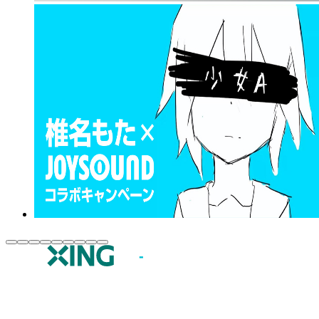
JOYSOUND.comトップ
カラオケ楽曲・歌詞検索