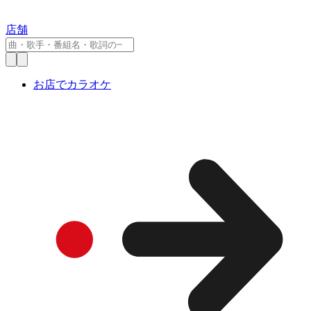
店舗
お店でカラオケ