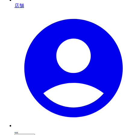
店舗
...