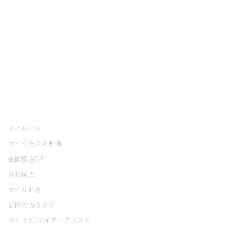
カラオケ店舗検索
全国カラオケ大会
イベント・キャンペーン
うたスキ
マイルーム
マイうたスキ動画
全国採点GP
分析採点
マイりれき
前回のカラオケ
マイうた/マイアーティスト