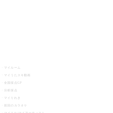
カラオケ楽曲・歌詞検索
カラオケ店舗検索
全国カラオケ大会
イベント・キャンペーン
うたスキ
マイルーム
マイうたスキ動画
全国採点GP
分析採点
マイりれき
前回のカラオケ
マイうた/マイアーティスト