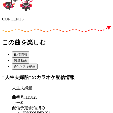
CONTENTS
この曲を楽しむ
配信情報
関連動画
#うたスキ動画
"人生夫婦船"
のカラオケ配信情報
人生夫婦船
曲番号
:
135825
キー
:
0
配信予定
:
配信済み
JOYSOUND X1