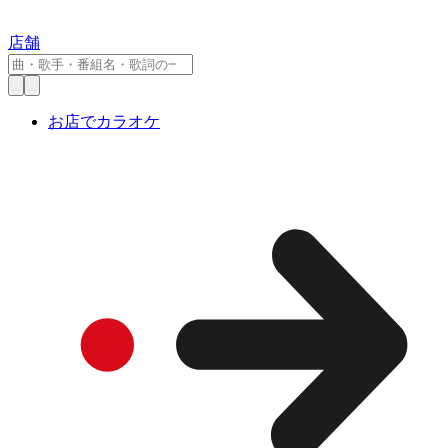
店舗
お店でカラオケ