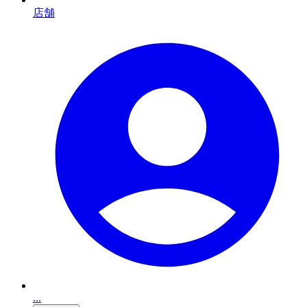
店舗
...