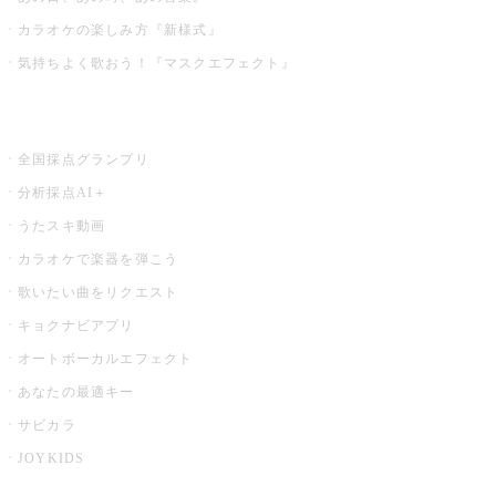
カラオケの楽しみ方『新様式』
気持ちよく歌おう！『マスクエフェクト』
お店でもっと楽しむ
全国採点グランプリ
分析採点AI＋
うたスキ動画
カラオケで楽器を弾こう
歌いたい曲をリクエスト
キョクナビアプリ
オートボーカルエフェクト
あなたの最適キー
サビカラ
JOYKIDS