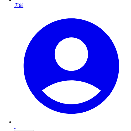
店舗
...