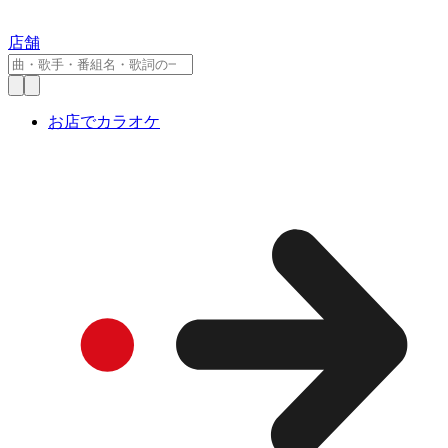
店舗
お店でカラオケ