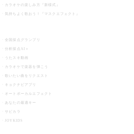
カラオケの楽しみ方『新様式』
気持ちよく歌おう！『マスクエフェクト』
お店でもっと楽しむ
全国採点グランプリ
分析採点AI＋
うたスキ動画
カラオケで楽器を弾こう
歌いたい曲をリクエスト
キョクナビアプリ
オートボーカルエフェクト
あなたの最適キー
サビカラ
JOYKIDS