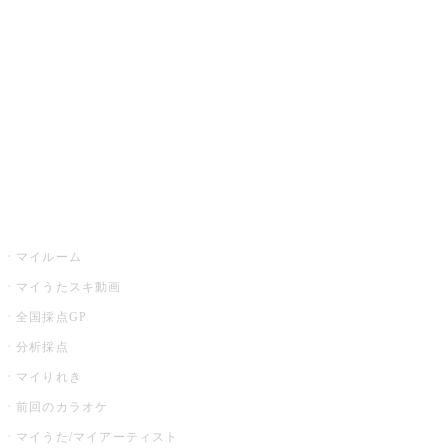
カラオケ楽曲・歌詞検索
カラオケ店舗検索
全国カラオケ大会
イベント・キャンペーン
うたスキ
マイルーム
マイうたスキ動画
全国採点GP
分析採点
マイりれき
前回のカラオケ
マイうた/マイアーティスト