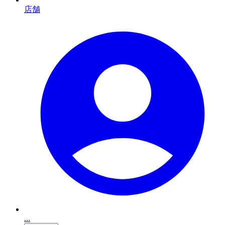
店舗
...