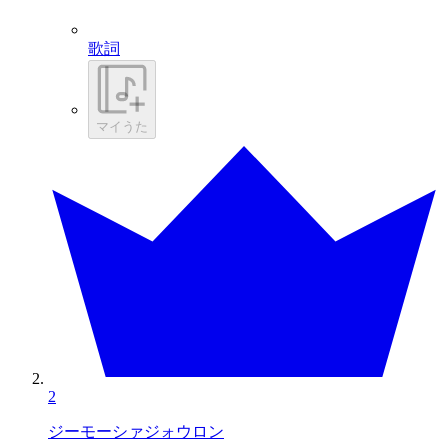
歌詞
マイうた
2
ジーモーシァジォウロン