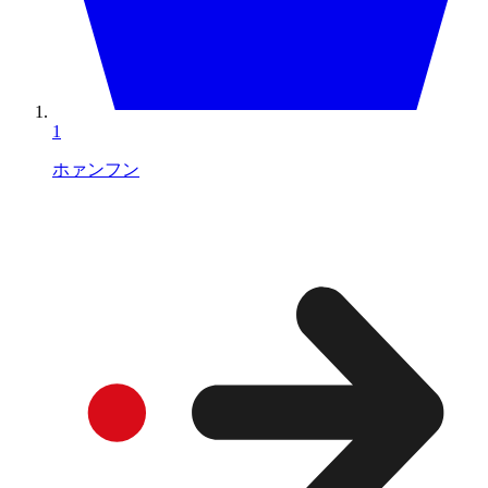
1
ホァンフン