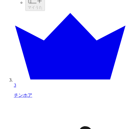
マイうた
3
チンホア