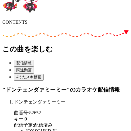
CONTENTS
この曲を楽しむ
配信情報
関連動画
#うたスキ動画
"ドンテェンダァミーミー"
のカラオケ配信情報
ドンテェンダァミーミー
曲番号
:
82652
キー
:
0
配信予定
:
配信済み
JOYSOUND X1