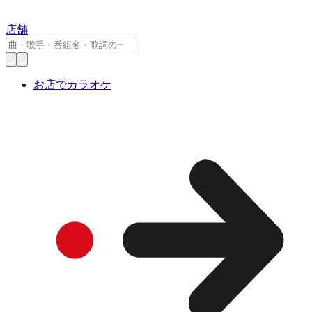
店舗
お店でカラオケ