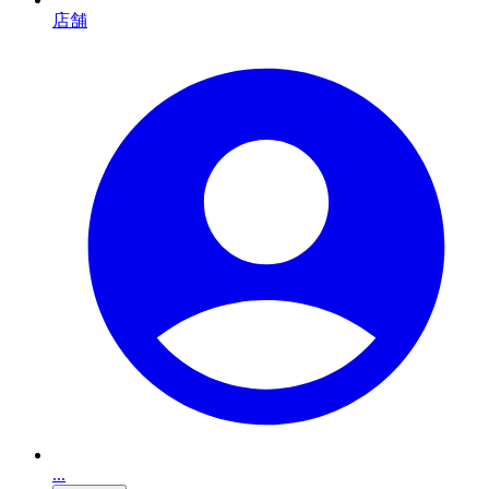
店舗
...