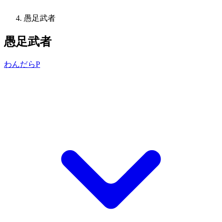
愚足武者
愚足武者
わんだらP