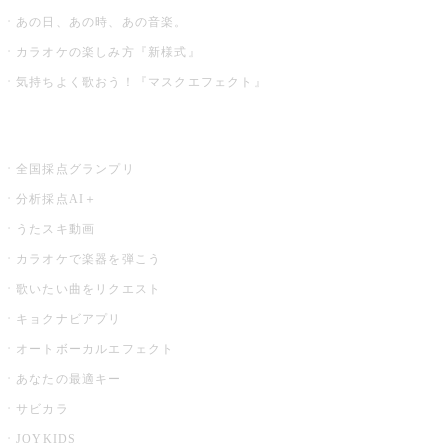
あの日、あの時、あの音楽。
カラオケの楽しみ方『新様式』
気持ちよく歌おう！『マスクエフェクト』
お店でもっと楽しむ
全国採点グランプリ
分析採点AI＋
うたスキ動画
カラオケで楽器を弾こう
歌いたい曲をリクエスト
キョクナビアプリ
オートボーカルエフェクト
あなたの最適キー
サビカラ
JOYKIDS