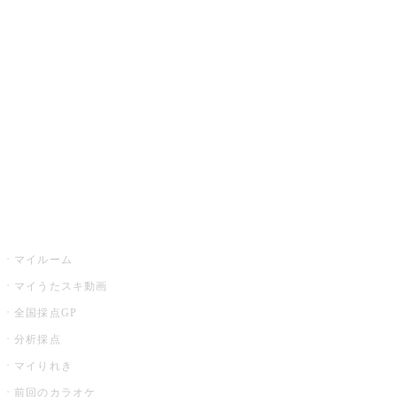
カラオケ楽曲・歌詞検索
カラオケ店舗検索
全国カラオケ大会
イベント・キャンペーン
うたスキ
マイルーム
マイうたスキ動画
全国採点GP
分析採点
マイりれき
前回のカラオケ