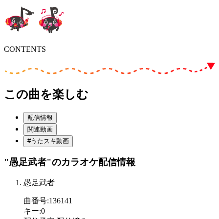
CONTENTS
この曲を楽しむ
配信情報
関連動画
#うたスキ動画
"愚足武者"
のカラオケ配信情報
愚足武者
曲番号
:
136141
キー
:
0