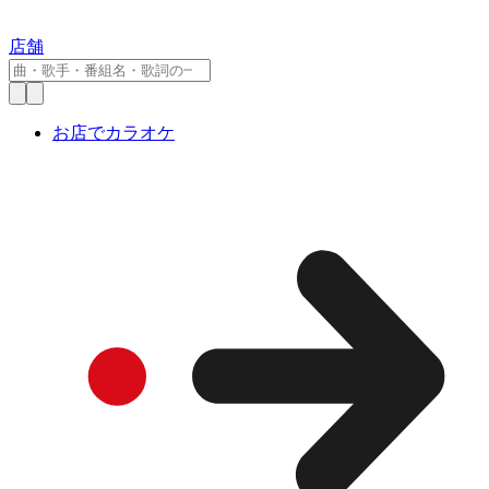
店舗
お店でカラオケ