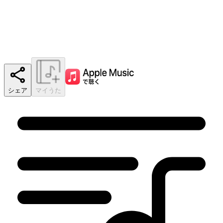
シェア
マイうた