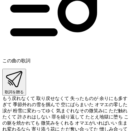
この曲の歌詞
歌詞を贈る
もう戻れなくて 取り戻せなくて 失ったものが 余りにも多す
ぎて 季節外れの雪を掴んで 空にばらまいた オマエの零した
涙が 粉雪に変わってゆく 気まぐれなその微笑みに ただ触れ
たくて 許されはしない 罪を繰り返して たとえ地獄に堕ち こ
の躯を焼かれても 微笑みをくれる オマエがいればいい 生ま
れ変わるなら 寄り添う花に ただ奪い合ってた 憎しみ合って