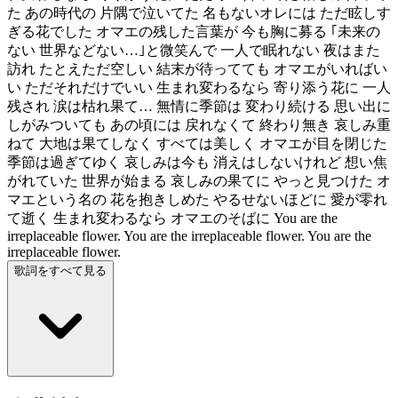
た あの時代の 片隅で泣いてた 名もないオレには ただ眩しす
ぎる花でした オマエの残した言葉が 今も胸に募る ｢未来の
ない 世界などない…｣と微笑んで 一人で眠れない 夜はまた
訪れ たとえただ空しい 結末が待ってても オマエがいればい
い ただそれだけでいい 生まれ変わるなら 寄り添う花に 一人
残され 涙は枯れ果て… 無情に季節は 変わり続ける 思い出に
しがみついても あの頃には 戻れなくて 終わり無き 哀しみ重
ねて 大地は果てしなく すべては美しく オマエが目を閉じた
季節は過ぎてゆく 哀しみは今も 消えはしないけれど 想い焦
がれていた 世界が始まる 哀しみの果てに やっと見つけた オ
マエという名の 花を抱きしめた やるせないほどに 愛が零れ
て逝く 生まれ変わるなら オマエのそばに You are the
irreplaceable flower. You are the irreplaceable flower. You are the
irreplaceable flower.
歌詞をすべて見る