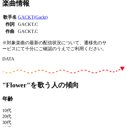
楽曲情報
歌手名
GACKT(Gackt)
作詞
GACKT.C
作曲
GACKT.C
※対象楽曲の最新の配信状況について、遷移先のサ
ービスにて十分にご確認のうえでご利用ください。
DATA
"Flower"を歌う人の傾向
年齢
10代
20代
30代