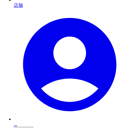
店舗
...