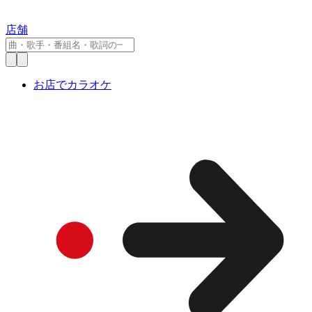
店舗
お店でカラオケ