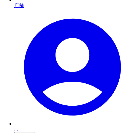
店舗
...