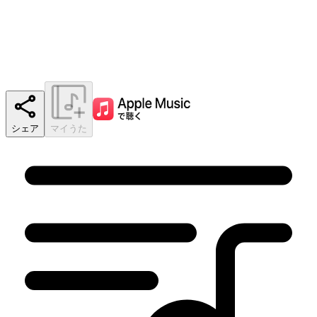
シェア
マイうた