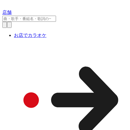
店舗
お店でカラオケ