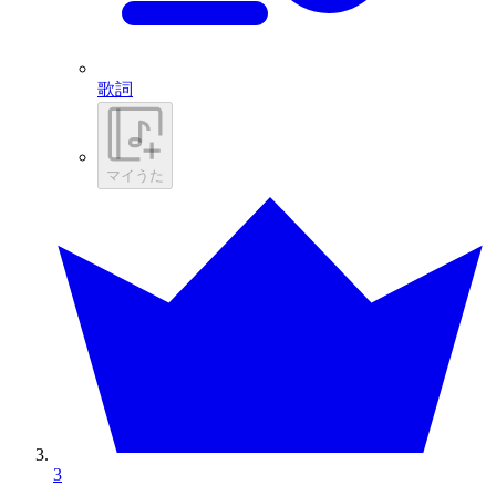
歌詞
マイうた
3