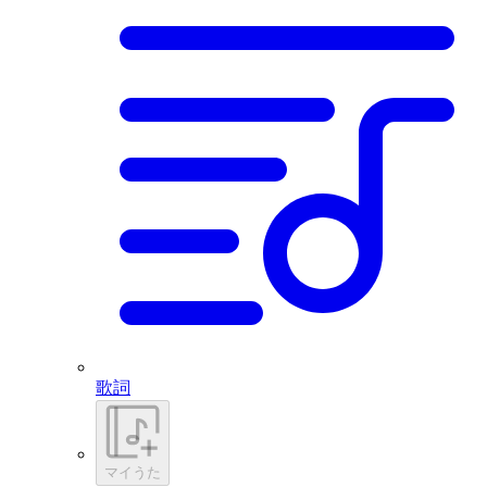
歌詞
マイうた