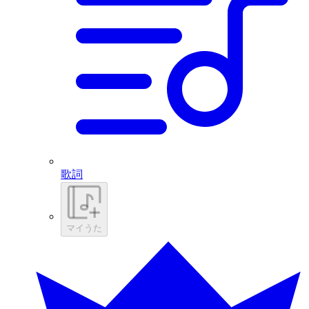
歌詞
マイうた