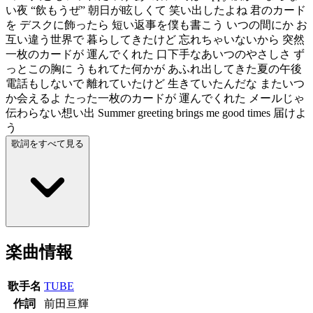
い夜 “飲もうぜ” 朝日が眩しくて 笑い出したよね 君のカード
を デスクに飾ったら 短い返事を僕も書こう いつの間にか お
互い違う世界で 暮らしてきたけど 忘れちゃいないから 突然
一枚のカードが 運んでくれた 口下手なあいつのやさしさ ず
っとこの胸に うもれてた何かが あふれ出してきた夏の午後
電話もしないで 離れていたけど 生きていたんだな またいつ
か会えるよ たった一枚のカードが 運んでくれた メールじゃ
伝わらない想い出 Summer greeting brings me good times 届けよ
う
歌詞をすべて見る
楽曲情報
歌手名
TUBE
作詞
前田亘輝