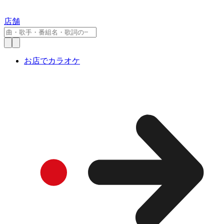
店舗
お店でカラオケ