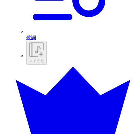
歌詞
マイうた