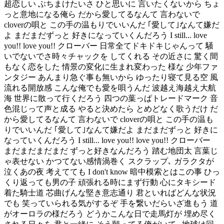
超恋しい ぶちまけたいさ ひと思いに 言いたくないから ちょ
っと意地になる俺ら だから愛してるなんて 言わないで
cloverの唄と この手の温もりでいいんだ ｢愛して｣なんて嫌だ
よ まだまだずっと 好きになっていくんだろう I still... love
you!! love you!! クローバー 日常全てドキドキじゃんって 騒
いでないでさ時々チャックを してくれる その近さに 驚く間
もなく恋をした 情景の変化に生まれ変わった 様な 少年ファ
ンタジー あんまり急ぐ事も無いから ゆったり寝て見る空 風
流れる開放感 こんな俺でも愛を唄うんだ 波越え海越え大航
海 世界に散って行くだろう 四つの葉っぱトレードマーク 音
色混じって声と成る やると決めたら とめどなく歌うだけ だ
から愛してるなんて 言わないで cloverの唄と この手の温も
りでいいんだ ｢愛して｣なんて嫌だよ まだまだずっと 好きに
なっていくんだろう I still... love you!! love you!! クローバー
まだまだまだまだ ずっと好きなんだろう 踏む地団太 言葉じ
ゃ表せない かつてない感情渦巻く スクラップ､ ガラクタが
泣くあの夜 考えてても I don't know 暗中模索とはこの事 ひっ
くり返っても男の子 頑張れる時にまず行動 心にタキシード
着た騎士道 芯曲げんな堅き意志通り 君といればどんな状況
でも 笑っていられる気がするぞ 手を繋いだらいざ進もう 道
がオーロラの様だろう どうかこんな日で走馬灯が 埋め尽く