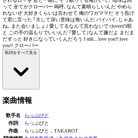
される日々を 君と一緒に そう願ってる俺がいて､ 地球は回
って 全てがクローバー 嗚呼､なんて素晴らしいんだ やめら
れないぜ 大好きくらいは言わせて 俺のワガママだ そう告げ
て君に言った ｢大して深い意味は無いんだ バイバイ､じゃあ
ね､ また会いましょ｣ 愛してるなんて言わないで cloverの唄
と この手の温もりでいいんだ ｢愛して｣なんて嫌だよ まだま
だずっと 好きになっていくんだろう I still... love you!! love
you!! クローバー
歌詞をすべて見る
楽曲情報
歌手名
らっぷびと
作詞
らっぷびと
作曲
らっぷびと，TAKAROT