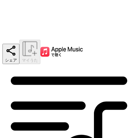
シェア
マイうた