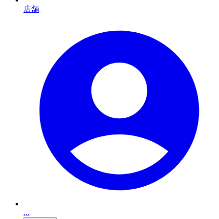
店舗
...