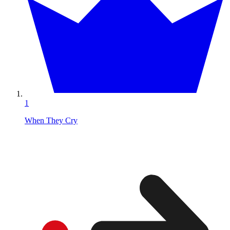
1
When They Cry