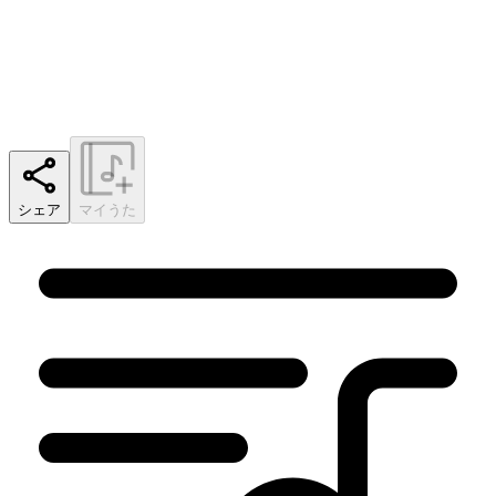
シェア
マイうた