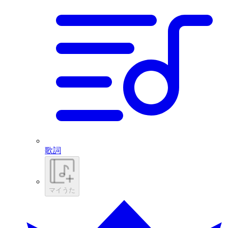
歌詞
マイうた