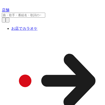
店舗
お店でカラオケ