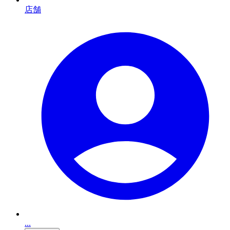
店舗
...