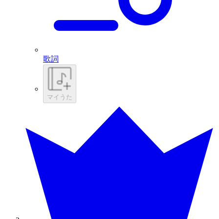
歌詞
マイうた