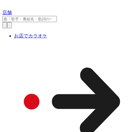
店舗
お店でカラオケ