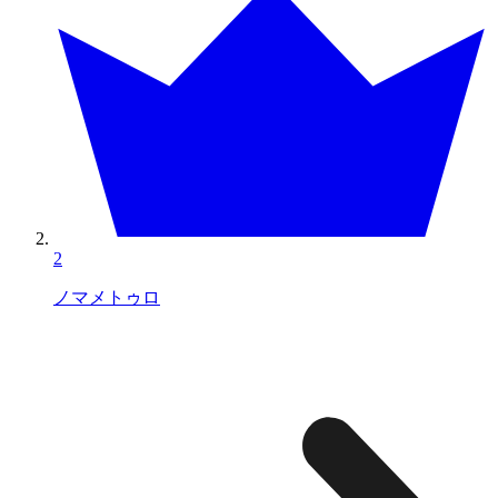
2
ノマメトゥロ