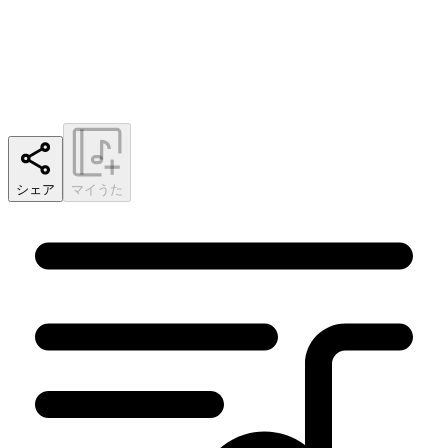
シェア
マイうた