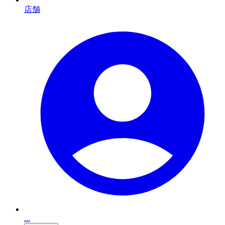
店舗
...