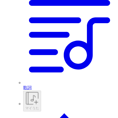
歌詞
マイうた