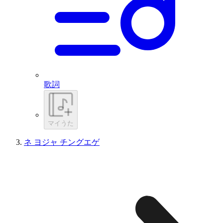
歌詞
マイうた
ネ ヨジャ チングエゲ