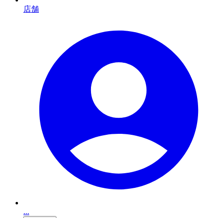
店舗
...