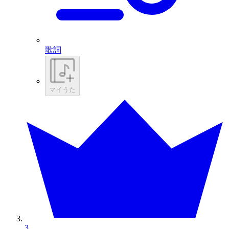
歌詞
マイうた
3