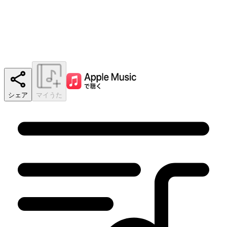
シェア
マイうた