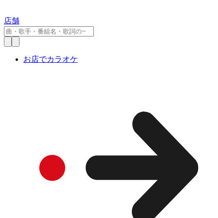
店舗
お店でカラオケ