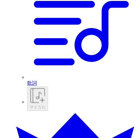
歌詞
マイうた