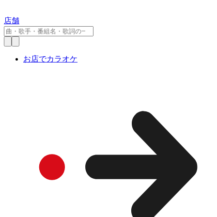
店舗
お店でカラオケ