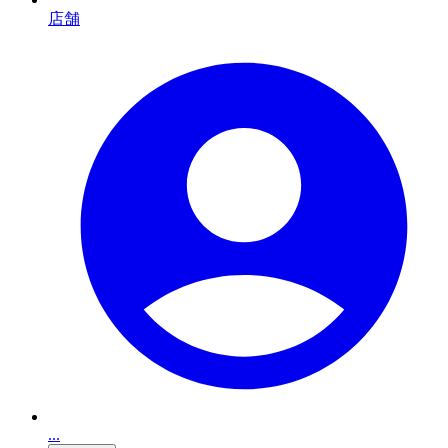
店舗
...