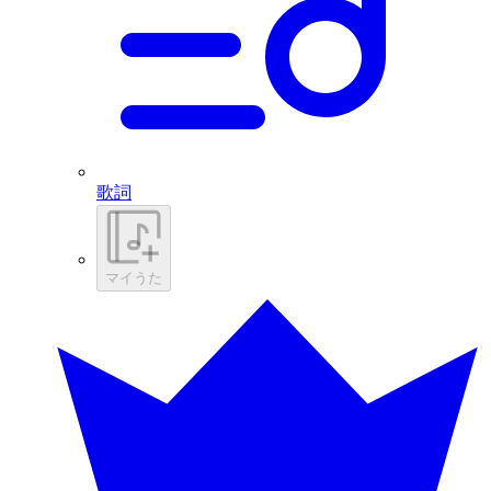
歌詞
マイうた