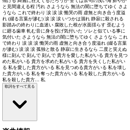
傾ける 綺麗に狂えてるだろうか 全ては禁句の浅い海 鮮やか
と見間違える程 汚れ さようなら 無法の闇に堕ちてゆく さよ
うなら これで終わり 涙 涙 涙 慟哭の雨 虚無と向き合う度溢
れ (綴る言葉が滲む) 涙 涙 涙 いつかは涸れ 静寂に殺される
影踏みの終わりに血迷い 腐敗した根が水面揺らす 歪むよう
に廻る歯車 軋む音に身を投げ気付いた ソレと似ている事に
気付いた さようなら 無法の闇に堕ちてゆく さようなら これ
で終わり 涙 涙 涙 慟哭の雨 虚無と向き合う度溢れ (綴る言葉
が滲む) 涙 涙 涙 孤独と散る 静寂に生きるなら 二度と笑えぬ
様に刻んで 刻んで 刻んで 貴方を愛した私がいる 貴方を見つ
めた私がいる 貴方を求めた私がいる 貴方を失くした私がい
る 私を愛した貴方がいる 私を見つめる貴方がいる 私を壊し
た貴方がいる 私を奪った貴方がいる 私を殺した貴方がいる
私を殺した貴方… 私
歌詞をすべて見る