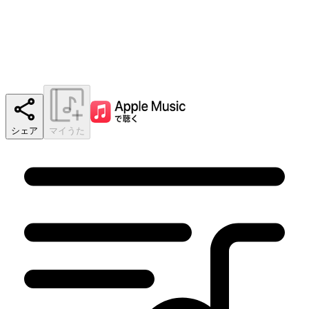
シェア
マイうた