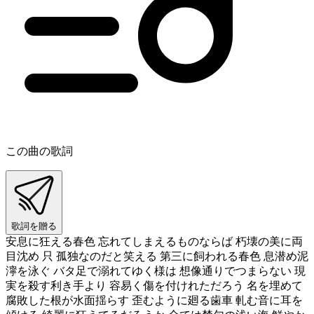
この曲の歌詞
歌詞を贈る
安息に狂える春色 忘れてしまえるものならば 朽壊の美に両
目沈め 只 孤独なのだと笑える 第三に飼われる春色 息潜め泥
濘を泳ぐ バタ足で溺れてゆく様は 想像通りでつまらない 現
実を殺す利き手より 容易く傷を付けれただろう 名を埋めて
腐敗した根が水面揺らす 歪むように廻る歯車 軋む音に耳を