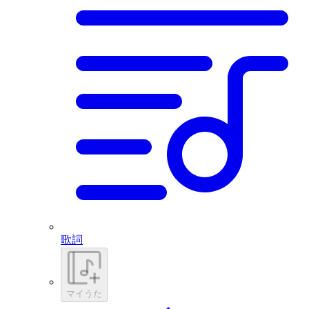
歌詞
マイうた