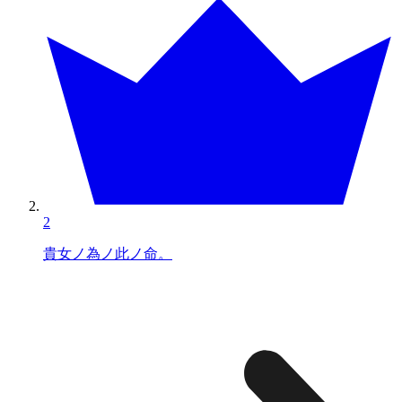
2
貴女ノ為ノ此ノ命。