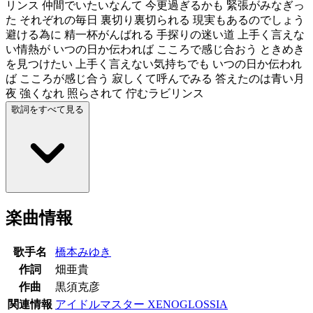
リンス 仲間でいたいなんて 今更過ぎるかも 緊張がみなぎっ
た それぞれの毎日 裏切り裏切られる 現実もあるのでしょう
避ける為に 精一杯がんばれる 手探りの迷い道 上手く言えな
い情熱が いつの日か伝われば こころで感じ合おう ときめき
を見つけたい 上手く言えない気持ちでも いつの日か伝われ
ば こころが感じ合う 寂しくて呼んでみる 答えたのは青い月
夜 強くなれ 照らされて 佇むラビリンス
歌詞をすべて見る
楽曲情報
歌手名
橋本みゆき
作詞
畑亜貴
作曲
黒須克彦
関連情報
アイドルマスター XENOGLOSSIA