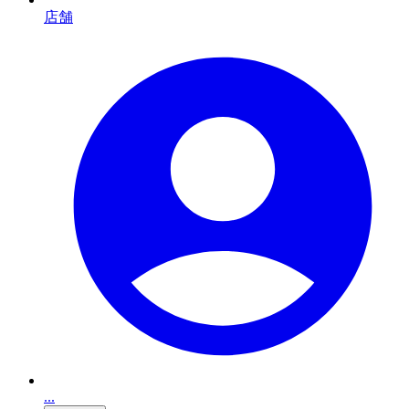
店舗
...