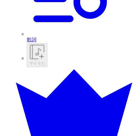
歌詞
マイうた