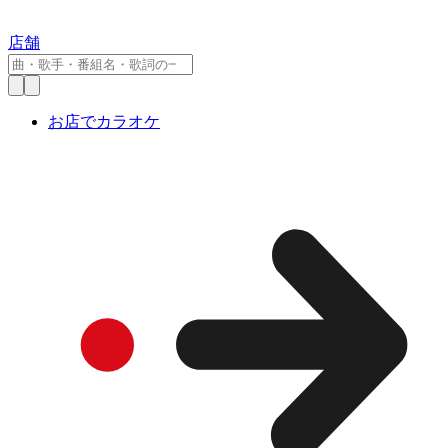
店舗
お店でカラオケ