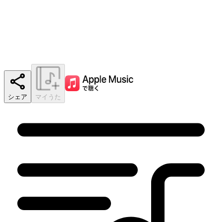
シェア
マイうた