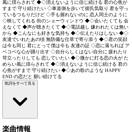
風に揺らされて ◆◇消えないように信じ続ける 君の心焦が
すまで 守り続けたい ◇車道側を歩いて彼氏気取り 君を守っ
ているつもりだけど ◇手も握れないのに 恋人同士のように
◇映してくれる 街のショーウィンドウ ◆◇会いたくても 会
えなくて ◆声が聴きたくて ◆◇電話越し 嫌われたくは無い
から ◆こんなにも好きな気持ち ◆◇伝えたりはしない ◆◇
友達でいれたあの頃 無防備な仕草で寄り添う ◆◇君の笑顔
は今も同じ 君にとって僕は今も 友達の証 ◇恋に落ちれば ア
ベコベな心が踊り出す ◇自分らしくはない自分に 疲れたり
苛立ったりしても 恋していたい ◆◇微かに灯る恋の火が た
めらい風に揺らされて ◆◇消えないように信じ続ける 君の
心焦がすまで 守り続けたい ◆◇あの歌のような HAPPY
END の恋だと 願い続けてる
歌詞をすべて見る
楽曲情報