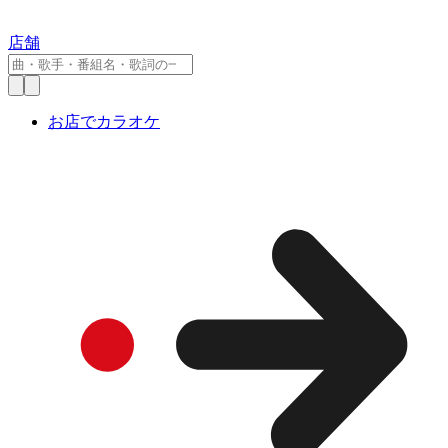
店舗
お店でカラオケ