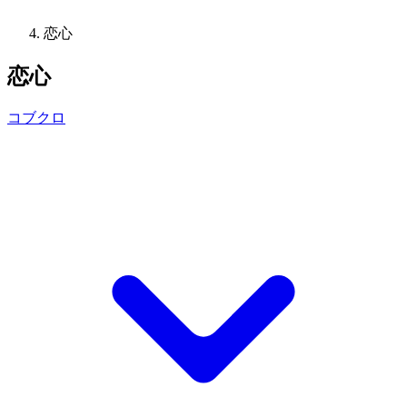
恋心
恋心
コブクロ