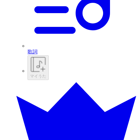
歌詞
マイうた