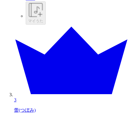
マイうた
3
蕾(つぼみ)