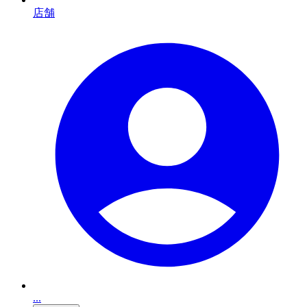
店舗
...