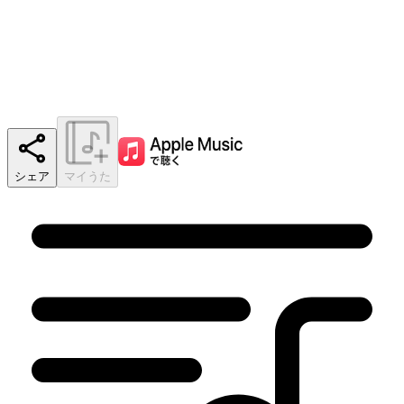
シェア
マイうた