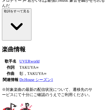
メロディー 声 君がいれば最強のMusic 豪音を轟かせられる
んだ
歌詞をすべて見る
楽曲情報
歌手名
UVERworld
作詞
TAKUYA∞
作曲
彰，TAKUYA∞
関連情報
Dr.House シーズン1
※対象楽曲の最新の配信状況について、遷移先のサ
ービスにて十分にご確認のうえでご利用ください。