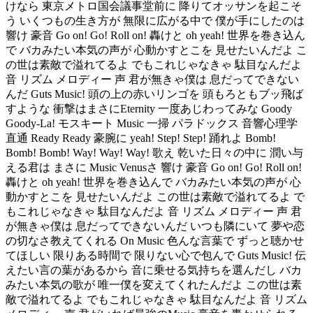
けなら 東京メトロ国会議事堂前に 降りてオッサンを起こそ
う いくつもの生き方が 無限に広がる中で 僕が手にしたのは
響け 豪音 Go on! Go! Roll on! 轟けと oh yeah! 世界を巻き込ん
で バカみたい本気の声が 心動かすとこを 見せたいんだよ こ
の世は素敵で溢れてるよ でもこれじゃなきゃ 駄目なんだよ
音 リズム メロディー 声 君が無きゃ僕は 息だってできない
んだ Guts Music! 頭の上の赤いリンゴを 頭もろともブッ飛ば
すような 衝撃はまさにEternity 一度あじわってみな Goody
Goody-La! モスキート Music 一掃 パラドックス 音響心理学
直通 Ready Ready 豪腕に yeah! Step! Step! 踊れよ Bomb!
Bomb! Bomb! Way! Way! Way! 歌え 乾いた日々の中に 潤い与
える君は まさに Music Venusさ 響け 豪音 Go on! Go! Roll on!
轟けと oh yeah! 世界を巻き込んで バカみたい本気の声が 心
動かすとこを 見せたいんだよ この世は素敵で溢れてるよ で
もこれじゃなきゃ 駄目なんだよ 音 リズム メロディー 声 君
が無きゃ僕は 息だってできないんだ いつも隣にいて 夢や恋
の切なさ教えてくれる On Music 色んな言葉で ずっと聴かせ
てほしい 限りある時間で 限りない心で包んで Guts Music! 伝
えたい言の葉があるから 音に乗せる気持ちを選んだし バカ
みたい本気の歌が 唯一僕を変えてくれたんだよ この世は素
敵で溢れてるよ でもこれじゃなきゃ 駄目なんだよ 音 リズム