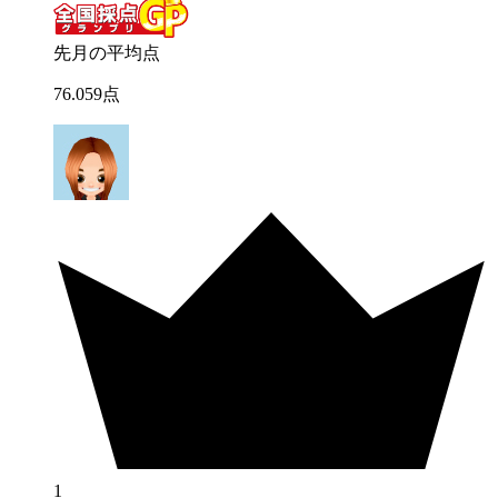
先月の平均点
76
.
059
点
1