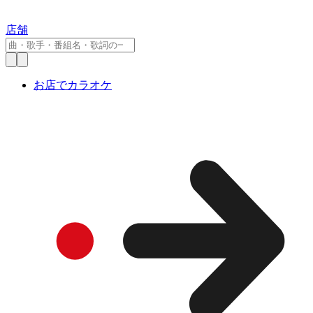
店舗
お店でカラオケ