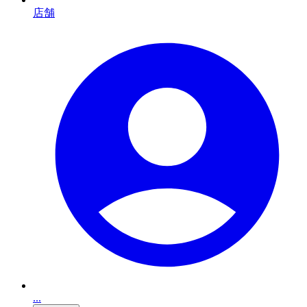
店舗
...