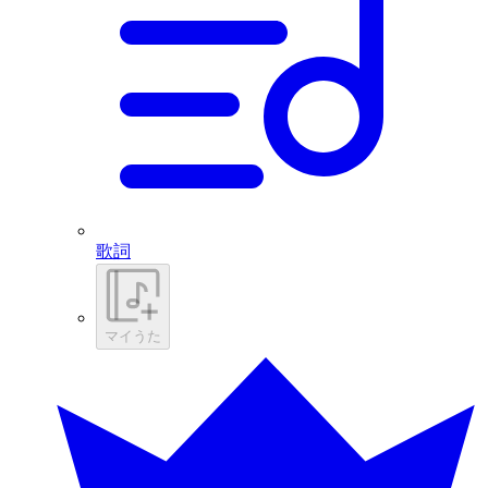
歌詞
マイうた