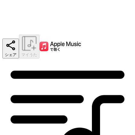
シェア
マイうた