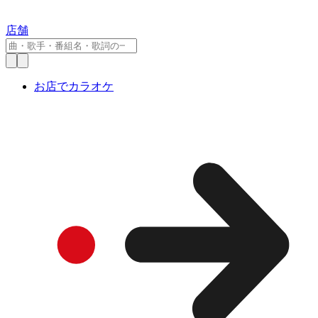
店舗
お店でカラオケ