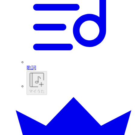
歌詞
マイうた