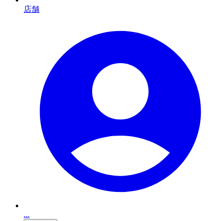
店舗
...