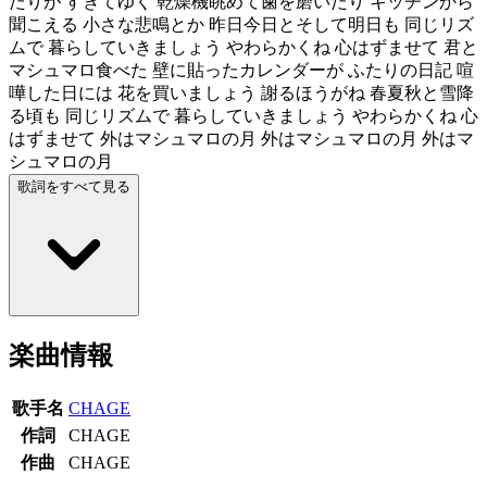
たりが すぎてゆく 乾燥機眺めて歯を磨いたり キッチンから
聞こえる 小さな悲鳴とか 昨日今日とそして明日も 同じリズ
ムで 暮らしていきましょう やわらかくね 心はずませて 君と
マシュマロ食べた 壁に貼ったカレンダーが ふたりの日記 喧
嘩した日には 花を買いましょう 謝るほうがね 春夏秋と雪降
る頃も 同じリズムで 暮らしていきましょう やわらかくね 心
はずませて 外はマシュマロの月 外はマシュマロの月 外はマ
シュマロの月
歌詞をすべて見る
楽曲情報
歌手名
CHAGE
作詞
CHAGE
作曲
CHAGE