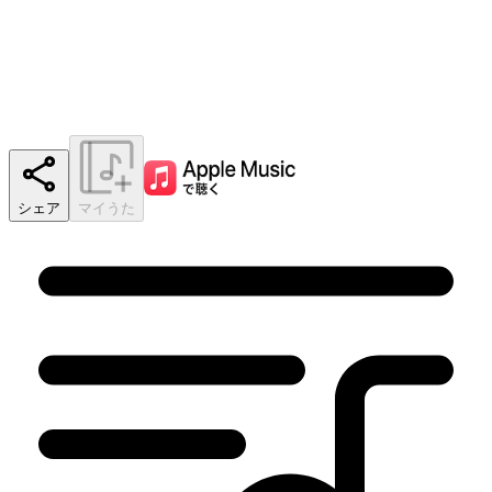
シェア
マイうた