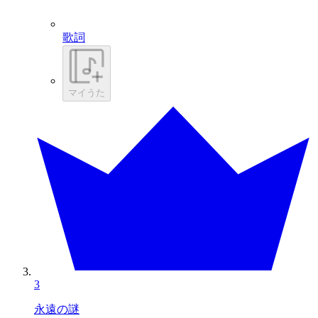
歌詞
マイうた
3
永遠の謎