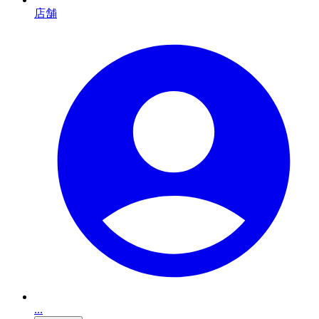
店舗
...