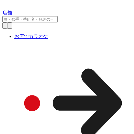
店舗
お店でカラオケ