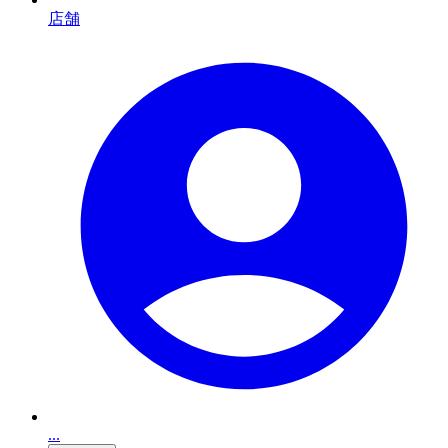
店舗
...