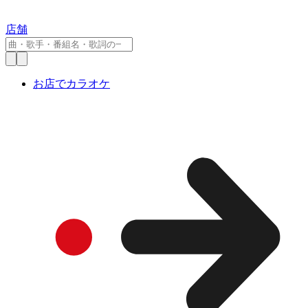
店舗
お店でカラオケ