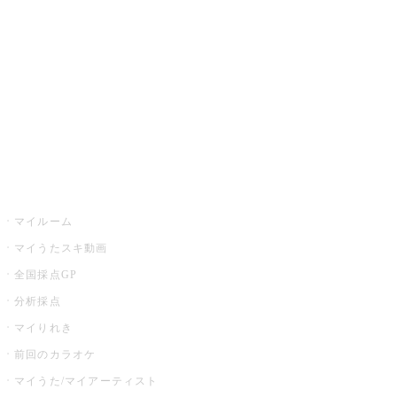
カラオケ店舗検索
全国カラオケ大会
イベント・キャンペーン
うたスキ
マイルーム
マイうたスキ動画
全国採点GP
分析採点
マイりれき
前回のカラオケ
マイうた/マイアーティスト