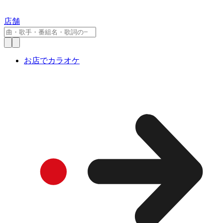
店舗
お店でカラオケ