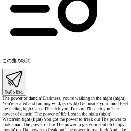
この曲の歌詞
歌詞を贈る
The power of dancin' Darkness, you're walking in the night (night)
You're scared and running wild, (so wild) Get inside your mind Feel
the feeling high Cause I'll catch you, I'm sure I'll catch you The
power of dancin' The power of life Lost in the night (night)
Watch'em fight (fight) You got the power to freak out The power to
look smart The power of life The power to get your soul oh happy
movin' on The power to freak out The power to roar high And take