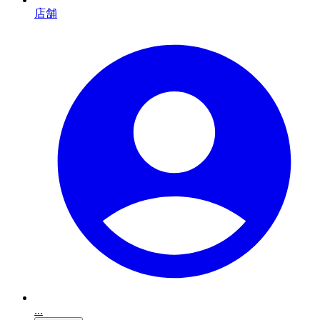
店舗
...