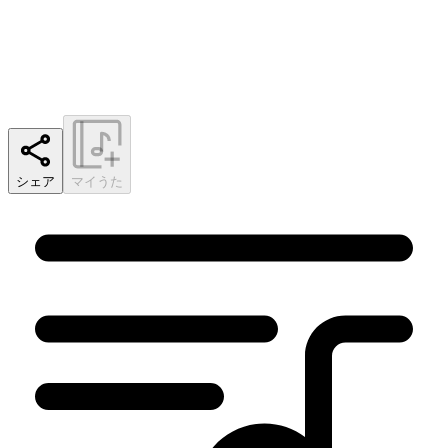
シェア
マイうた