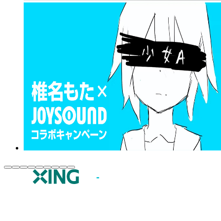
JOYSOUND.comトップ
カラオケ楽曲・歌詞検索