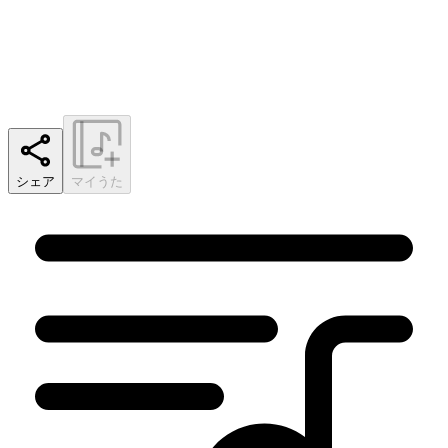
シェア
マイうた