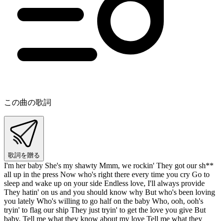
この曲の歌詞
歌詞を贈る
I'm her baby She's my shawty Mmm, we rockin' They got our sh**
all up in the press Now who's right there every time you cry Go to
sleep and wake up on your side Endless love, I'll always provide
They hatin' on us and you should know why But who's been loving
you lately Who's willing to go half on the baby Who, ooh, ooh's
tryin' to flag our ship They just tryin' to get the love you give But
baby, Tell me what they know about my love Tell me what they