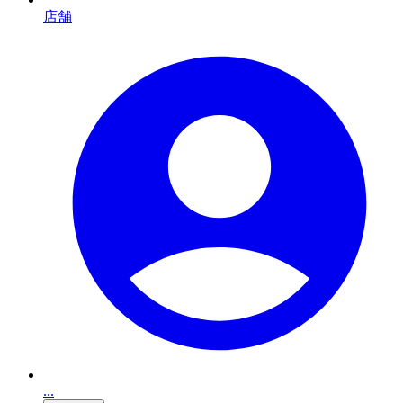
店舗
...