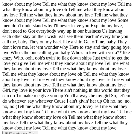
know about my love Tell me what they know about my love Tell me
what they know about my love oh Tell me what they know about
my love Tell me what they know about my love Tell me what they
know about my love Tell me what they know about my love Some
men don't understand why I'll never leave you Explain my love, I
don't need to Got everybody way up in our business Us leaving
each other stay on their wish list I see them reachin' every time you
call me, baby They on my back like a shirt Get off me, baby They
don't love me, let ‘em wonder why Here to stay and they going bye,
bye Who's the one calling you baby Who's in love with yo' a** like
crazy Who, ooh, ooh's tryin' to flag down ships Just tryin' to get the
love you give Tell me what they know about my love Tell me what
they know about my love Tell me what they know about my love
Tell me what they know about my love oh Tell me what they know
about my love Tell me what they know about my love Tell me what
they know about my love Tell me what they know about my love
Girl, my love is your love There ain't nothing in this world that they
can do To make me give you up You'll always be my girl So, let‘em
do whatever, say whatever Cause I ain't givin' her up Oh no, no, no,
no, no (Tell me what they know about my love) Tell me what they
know about my love Tell me what they know about my love Tell me
what they know about my love oh Tell me what they know about
my love Tell me what they know about my love Tell me what they
know about my love Tell me what they know about my love