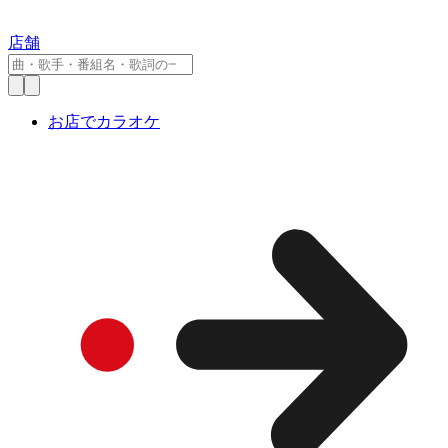
店舗
お店でカラオケ