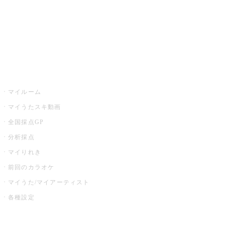
全国カラオケ大会
イベント・キャンペーン
うたスキ
マイルーム
マイうたスキ動画
全国採点GP
分析採点
マイりれき
前回のカラオケ
マイうた/マイアーティスト
各種設定
お店でカラオケ