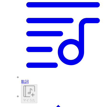
歌詞
マイうた