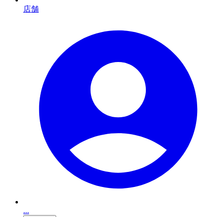
店舗
...