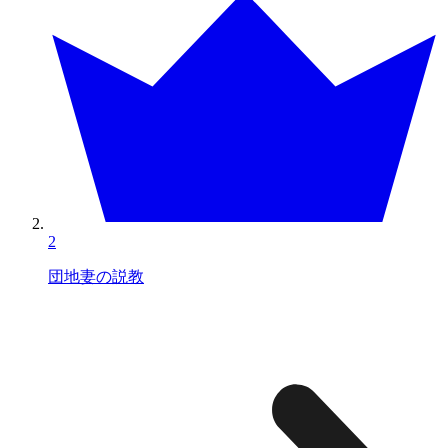
2
団地妻の説教