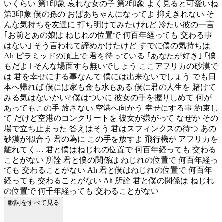
いくらい 第1印象 哀れな女の子 第2印象 よく見ると可愛いね
第3印象 僕の孫の おばあちゃんになってよ 抑えきれない そ
んな気持ちを友達に 打ち明けてみたけれど 冷たい彼の一言
｢お前とあの娘は ねじれの位置で 何百年経っても 交わる事
はない｣ そう言われて諦めかけたけど すでに僕の気持ちは
Ah ピラミッドの頂上で 君を待っている ｢あなたが好き｣ ｢僕
もだよ｣ そんな場面すら無いでしょう ここアフリカの砂漠で
は 君を幸せにする事なんて 僕には出来ないでしょう でも日
本へ帰れば 僕には家も金も水もある 僕に君の人生を 賭けて
みる気はないかい? 僕はついに 彼女の手を握りしめて 何が
あってもこの手 放さない 空港へ向かう 幸せにする事 約束し
て だけど空港のコンクリートを 彼女が嫌がって なぜか その
場で立ち止まった 答えはそう 君はスフィンクスの待つ あの
砂漠が似合う 君の為に この手を放すよ 飛行機が アフリカを
離れてく… 君と僕はねじれの位置で 何百年経っても 交わる
ことがない 所詮 君と僕の関係は ねじれの位置で 何百年経っ
ても 交わることがない Ah 君と僕はねじれの位置で 何百年
経っても 交わることがない Ah 所詮 君と僕の関係は ねじれ
の位置で 何千年経っても 交わることがない
歌詞をすべて見る