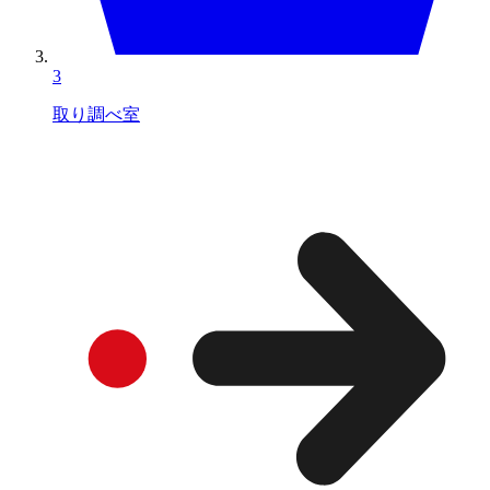
3
取り調べ室