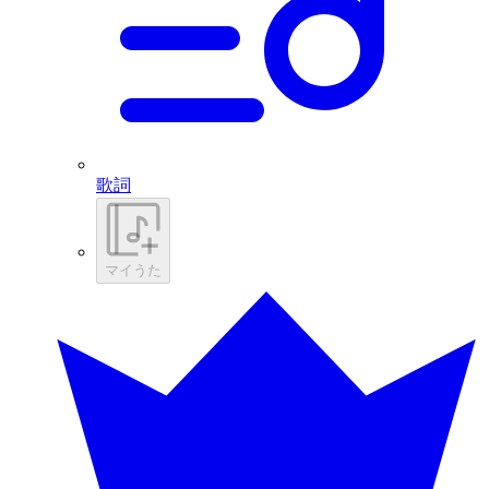
歌詞
マイうた