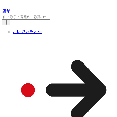
店舗
お店でカラオケ