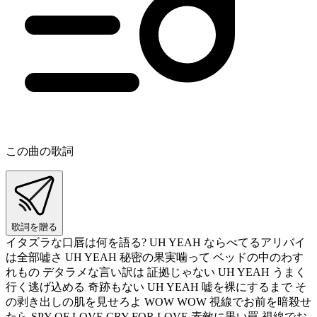
この曲の歌詞
歌詞を贈る
イタズラな口唇は何を語る? UH YEAH ならべてるアリバイ
は全部嘘さ UH YEAH 秘密の果実噛って ベッドの中のわす
れもの デタラメな言い訳は 証拠じゃない UH YEAH うまく
行く逃げ込める 奇跡もない UH YEAH 嘘を裸にするまで そ
の剥き出しの肌を見せろよ WOW WOW 視線でお前を暗殺せ
たら SPY OF LOVE CRY FOR LOVE 素敵に黒い罠 視線でお