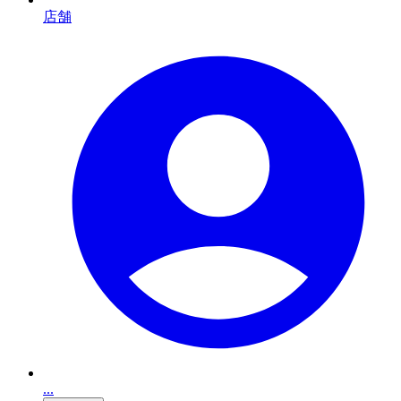
店舗
...