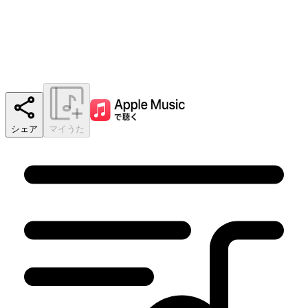
シェア
マイうた