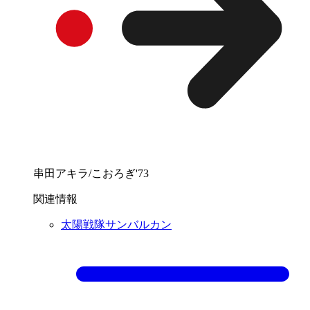
串田アキラ/こおろぎ'73
関連情報
太陽戦隊サンバルカン