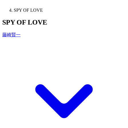
SPY OF LOVE
SPY OF LOVE
藤崎賢一