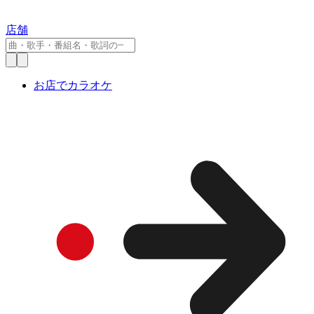
店舗
お店でカラオケ