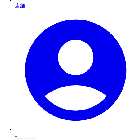
店舗
...