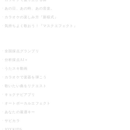
あの日、あの時、あの音楽。
カラオケの楽しみ方『新様式』
気持ちよく歌おう！『マスクエフェクト』
お店でもっと楽しむ
全国採点グランプリ
分析採点AI＋
うたスキ動画
カラオケで楽器を弾こう
歌いたい曲をリクエスト
キョクナビアプリ
オートボーカルエフェクト
あなたの最適キー
サビカラ
JOYKIDS