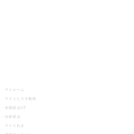
カラオケ楽曲・歌詞検索
カラオケ店舗検索
全国カラオケ大会
イベント・キャンペーン
うたスキ
マイルーム
マイうたスキ動画
全国採点GP
分析採点
マイりれき