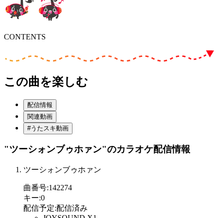
CONTENTS
この曲を楽しむ
配信情報
関連動画
#うたスキ動画
"ツーシォンブゥホァン"
のカラオケ配信情報
ツーシォンブゥホァン
曲番号
:
142274
キー
:
0
配信予定
:
配信済み
JOYSOUND X1