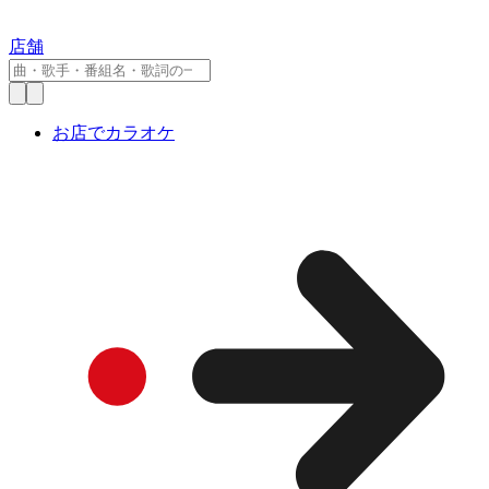
店舗
お店でカラオケ