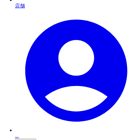
店舗
...