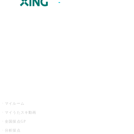
JOYSOUND.comトップ
カラオケ楽曲・歌詞検索
カラオケ店舗検索
全国カラオケ大会
イベント・キャンペーン
うたスキ
マイルーム
マイうたスキ動画
全国採点GP
分析採点