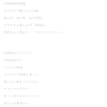
外国曲配信情報
カラオケで盛り上がる曲
あの日、あの時、あの音楽。
カラオケの楽しみ方『新様式』
気持ちよく歌おう！『マスクエフェクト』
お店でもっと楽しむ
全国採点グランプリ
分析採点AI＋
うたスキ動画
カラオケで楽器を弾こう
歌いたい曲をリクエスト
キョクナビアプリ
オートボーカルエフェクト
あなたの最適キー