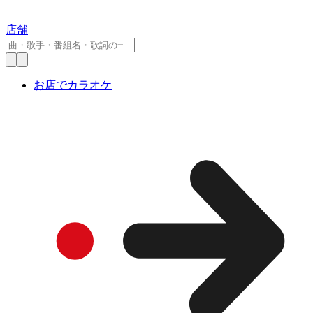
店舗
お店でカラオケ