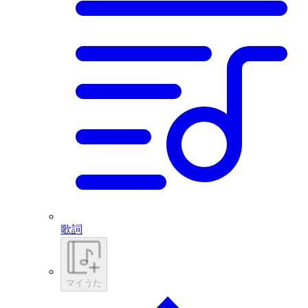
歌詞
マイうた