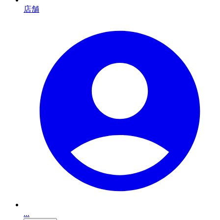
店舗
...