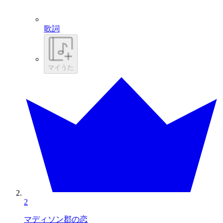
歌詞
マイうた
2
マディソン郡の恋