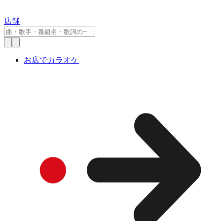
店舗
お店でカラオケ