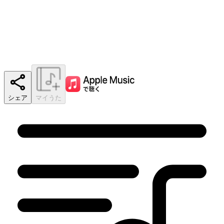
シェア
マイうた