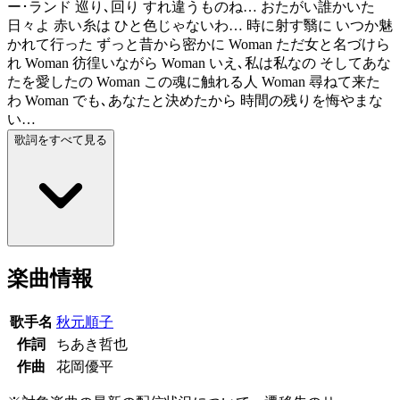
ー･ランド 巡り､回り すれ違うものね… おたがい誰かいた
日々よ 赤い糸は ひと色じゃないわ… 時に射す翳に いつか魅
かれて行った ずっと昔から密かに Woman ただ女と名づけら
れ Woman 彷徨いながら Woman いえ､私は私なの そしてあな
たを愛したの Woman この魂に触れる人 Woman 尋ねて来た
わ Woman でも､あなたと決めたから 時間の残りを悔やまな
い…
歌詞をすべて見る
楽曲情報
歌手名
秋元順子
作詞
ちあき哲也
作曲
花岡優平