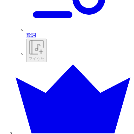
歌詞
マイうた