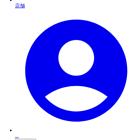
店舗
...