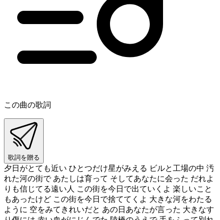
この曲の歌詞
歌詞を贈る
夕日がとても近い ひとつだけ星がみえる ビルと工場の中 汚
れた河の街で あたしは育って そしてあなたに会った だれよ
りも信じてる遠い人 この街を今日で出ていくよ 楽しいこと
もあったけど この街を今日で捨ててくよ 大きな河をわたる
ように 空をみてきれいだと あの日あなたが言った 大きなす
り傷には 赤い血がにじんでた 陸橋のうえで 手をふって別れ