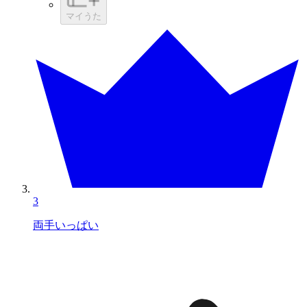
マイうた
3
両手いっぱい