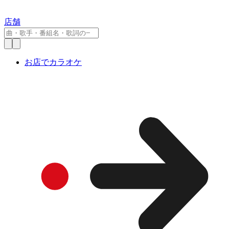
店舗
お店でカラオケ