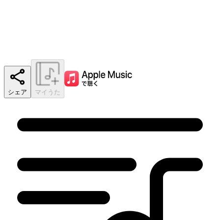
シェア
マイうた