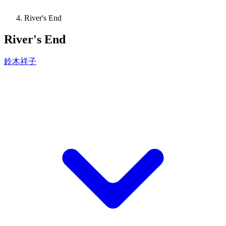
River's End
River's End
鈴木祥子