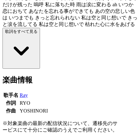
だけが残った 嗚呼 私に落ちた時 雨は涙に変わる ah いつか
恋におちて あなたを忘れる事ができても あの空の悲しい色
は いつまでも きっと忘れられない 私は空と同じ想いで きっ
と涙を流してる 私は空と同じ想いで 枯れた心に水をあげる
歌詞をすべて見る
楽曲情報
歌手名
Ray
作詞
RYO
作曲
YOSHINORI
※対象楽曲の最新の配信状況について、遷移先のサ
ービスにて十分にご確認のうえでご利用ください。