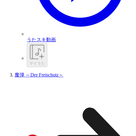
うたスキ動画
マイうた
魔弾 ～Der Freischutz～