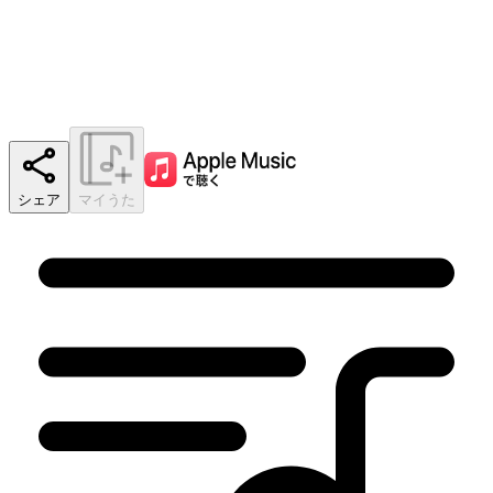
シェア
マイうた