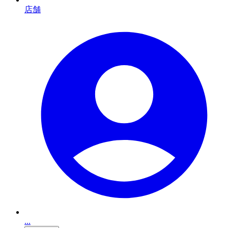
店舗
...