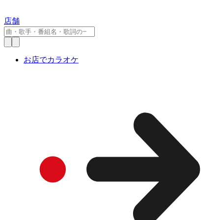
店舗
お店でカラオケ