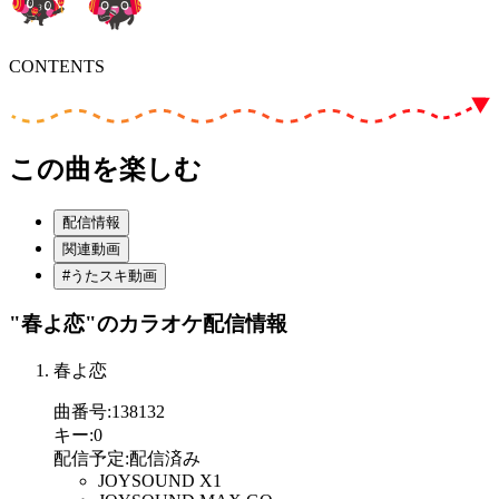
CONTENTS
この曲を楽しむ
配信情報
関連動画
#うたスキ動画
"春よ恋"
のカラオケ配信情報
春よ恋
曲番号
:
138132
キー
:
0
配信予定
:
配信済み
JOYSOUND X1