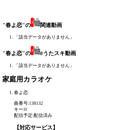
"春よ恋"の
関連動画
「該当データがありません」
"春よ恋"の
#うたスキ動画
「該当データがありません」
家庭用カラオケ
春よ恋
曲番号
:
138132
キー
:
0
配信予定
:
配信済み
【対応サービス】