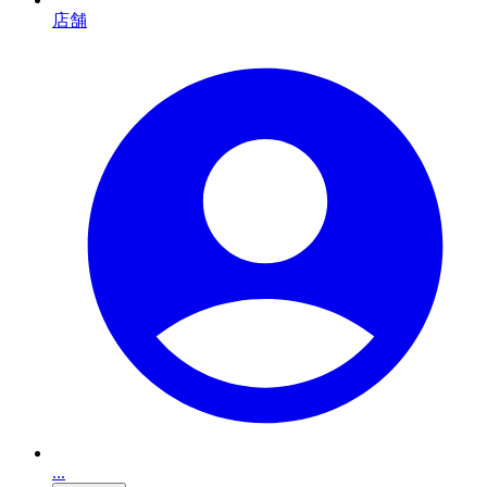
店舗
...