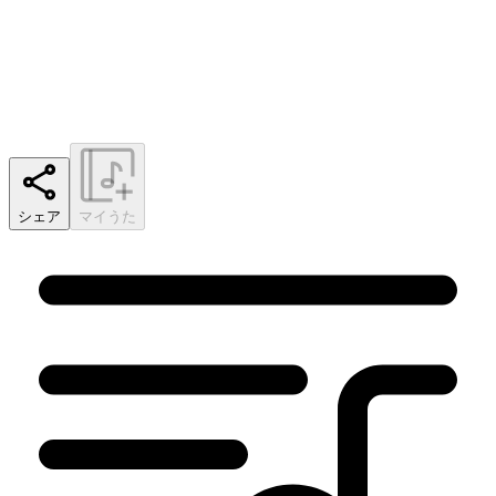
シェア
マイうた