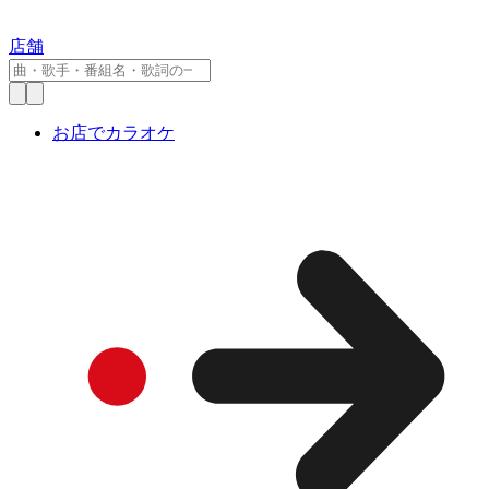
店舗
お店でカラオケ