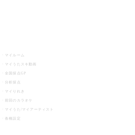
全国カラオケ大会
イベント・キャンペーン
うたスキ
マイルーム
マイうたスキ動画
全国採点GP
分析採点
マイりれき
前回のカラオケ
マイうた/マイアーティスト
各種設定
お店でカラオケ