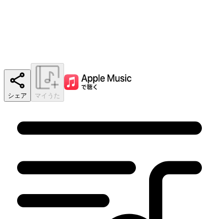
シェア
マイうた