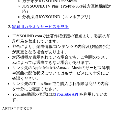
カラオケJOYSOUND for Steam
JOYSOUND.TV Plus（PS4®/PS5®後方互換機能対
応）
分析採点JOYSOUND（スマホアプリ）
家庭用カラオケサービスを見る
JOYSOUND.comでは著作権保護の観点より、歌詞の印
刷行為を禁止しています。
都合により、楽曲情報/コンテンツの内容及び配信予定
が変更となる場合があります。
対応機種が表示されている場合でも、ご利用のシステ
ムによっては選曲できない場合があります。
リンク先のApple MusicやAmazon Musicのサービス詳細
や楽曲の配信状況については各サービスにて十分にご
確認ください。
リンク先のiTunes Storeでご購入される際は商品の内容
を十分にご確認ください。
YouTube動画の表示には
[YouTube API]
を利用していま
す。
ARTIST PICKUP