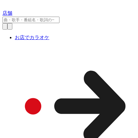
店舗
お店でカラオケ