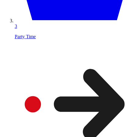
3
Party Time