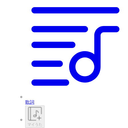
歌詞
マイうた