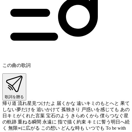
この曲の歌詞
歌詞を贈る
帰り道 流れ星見つけたよ 届くかな 遠いキミのもとへと 果て
しない夢だけを 追いかけて 孤独きり 戸惑いを感じても あの
日キミがくれた言葉 宝石のよう きらめくから 僕らつなぐ星
の軌跡 重ねる瞬間 永遠に 指で描く約束 キミに誓う明日へ続
く 無限∞に広がる この想い どんな時も いつでも To be with