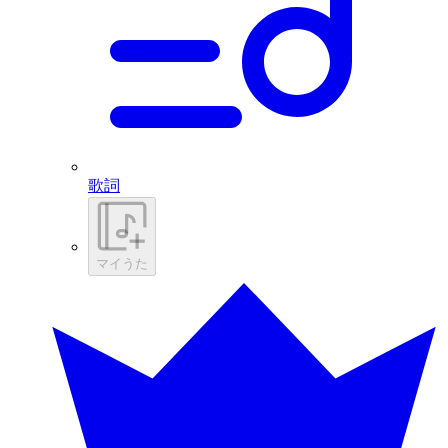
歌詞
マイうた