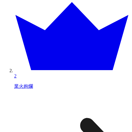
2
業火絢爛