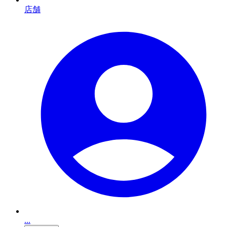
店舗
...