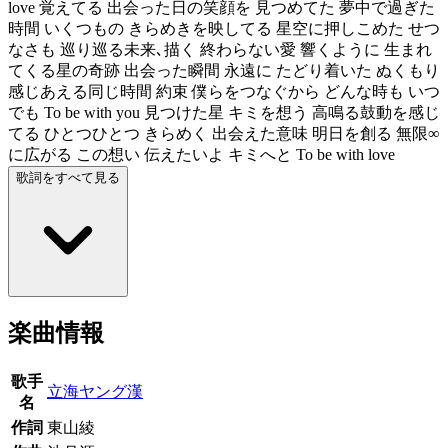
love 覚えてる 出会った日の笑顔を 見つめてた 夢中で過ぎた
時間 いくつもの きらめきを映してる 星空に押しこめた せつ
なさも 巡り巡る未来､描く 終わらない愛 響くように 生まれ
てくる星の奇跡 出会った瞬間 永遠に たどり着いた ぬくもり
感じあえる同じ時間 約束 僕らをつなぐから どんな時も いつ
でも To be with you 見つけた星 キミを想う 高鳴る鼓動を感じ
てる ひとつひとつ きらめく 出会えた意味 明日を創る 無限∞
に広がる この想い 伝えたいよ キミへと To be with love
歌詞をすべて見る
楽曲情報
歌手
立海ヤング漢
名
作詞
東山綾