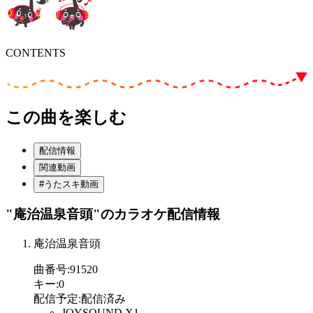
CONTENTS
この曲を楽しむ
配信情報
関連動画
#うたスキ動画
"庵治温泉音頭"
のカラオケ配信情報
庵治温泉音頭
曲番号
:
91520
キー
:
0
配信予定
:
配信済み
JOYSOUND X1