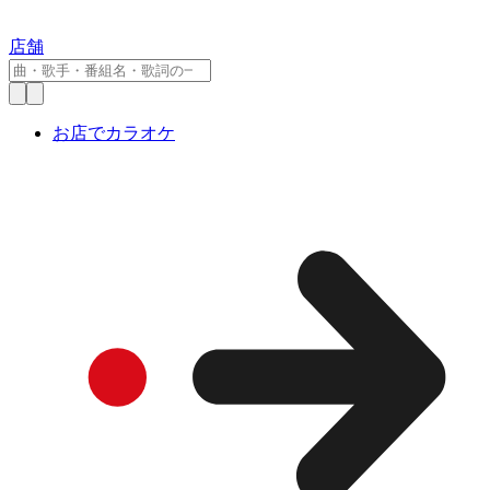
店舗
お店でカラオケ