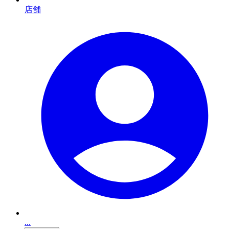
店舗
...