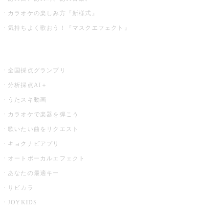
カラオケの楽しみ方『新様式』
気持ちよく歌おう！『マスクエフェクト』
お店でもっと楽しむ
全国採点グランプリ
分析採点AI＋
うたスキ動画
カラオケで楽器を弾こう
歌いたい曲をリクエスト
キョクナビアプリ
オートボーカルエフェクト
あなたの最適キー
サビカラ
JOYKIDS