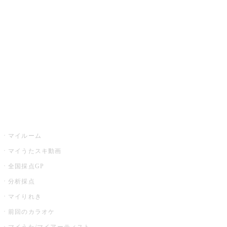
カラオケ楽曲・歌詞検索
カラオケ店舗検索
全国カラオケ大会
イベント・キャンペーン
うたスキ
マイルーム
マイうたスキ動画
全国採点GP
分析採点
マイりれき
前回のカラオケ
マイうた/マイアーティスト